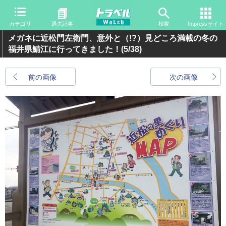
カテゴリ
過去記事
検索
Impressサイト
メガネに近松門左衛門、意外と（!?）見どころ満載の冬の
福井県鯖江に行ってきました！
(5/38)
前の画像
次の画像