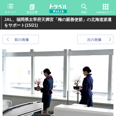
カテゴリ
過去記事
検索
Impressサイト
JAL、福岡県太宰府天満宮「梅の親善使節」の北海道派遣
をサポート
(15/21)
前の画像
次の画像