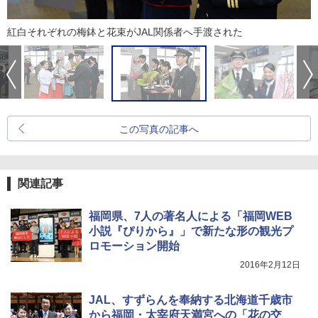
紅白それぞれの梅鉢と花束がJAL関係者へ手渡された
この写真の記事へ
関連記事
福岡県、7人の著名人による「福岡WEB
小説『ぴりから』」で新たな形の観光プ
ロモーション開始
2016年2月12日
JAL、すずらんを奉納する北海道千歳市
から福岡・太宰府天満宮への「花の交