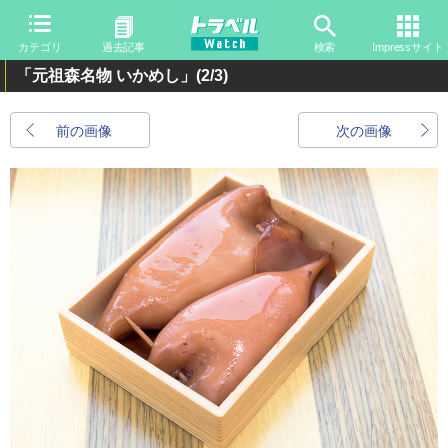
カテゴリ
過去記事
検索
Impressサイト
「元祖森名物 いかめし」
(2/3)
前の画像
次の画像