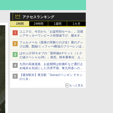
アクセスランキング
1時間
24時間
1週間
1カ月
ユニクロ、今日から「お盆特別セール」。涼感
シアサッカーワンピース待望値下げ、撥水ギア
ショーツは1990円に
フェルメール《真珠の耳飾りの少女》展のグッ
ズ公開。図録/ミッフィー/葬送のフリーレンほ
か、注目ブランドコラボが実現
はやぶさ50％オフの「新幹線eチケット（トク
だ値スペシャル28）」発売。秋冬乗車分、えき
ねっと限定
九州の高速道路、お盆期間は松橋ICなど通行止
め端末を先頭にした渋滞予測。東九州道への迂
回は料金調整を実施
【週末駅弁】東京駅「Suicaのペンギン チキン
のり弁」
もっと見る