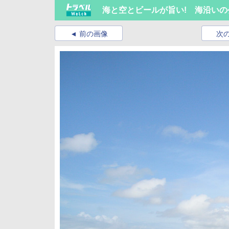
海と空とビールが旨い! 海沿いの
前の画像
次