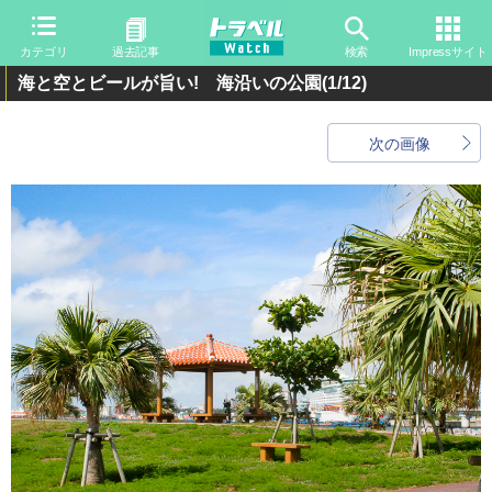
カテゴリ
過去記事
検索
Impressサイト
海と空とビールが旨い! 海沿いの公園
(1/12)
次の画像