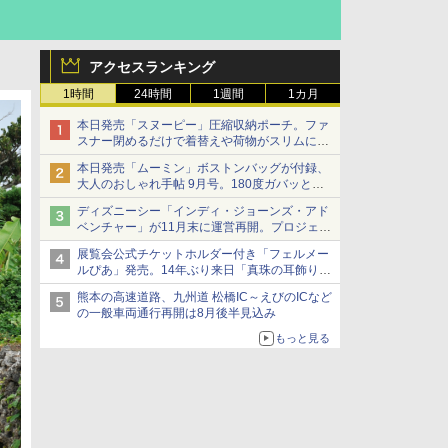
アクセスランキング
1時間
24時間
1週間
1カ月
本日発売「スヌーピー」圧縮収納ポーチ。ファ
スナー閉めるだけで着替えや荷物がスリムにま
とまる
本日発売「ムーミン」ボストンバッグが付録、
大人のおしゃれ手帖 9月号。180度ガバッと開
いて大容量
ディズニーシー「インディ・ジョーンズ・アド
ベンチャー」が11月末に運営再開。プロジェク
ションマッピングを追加、DPAは1500円
展覧会公式チケットホルダー付き「フェルメー
ルぴあ」発売。14年ぶり来日「真珠の耳飾りの
少女」ほか37作品のガイド
熊本の高速道路、九州道 松橋IC～えびのICなど
の一般車両通行再開は8月後半見込み
もっと見る