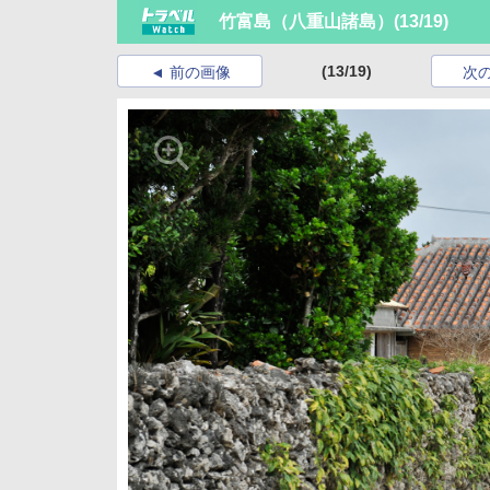
竹富島（八重山諸島）
(13/19)
(13/19)
前の画像
次