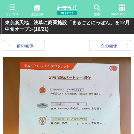
カテゴリ
過去記事
検索
Impressサイト
東京楽天地、浅草に商業施設「まるごとにっぽん」を12月
中旬オープン
(16/21)
前の画像
次の画像