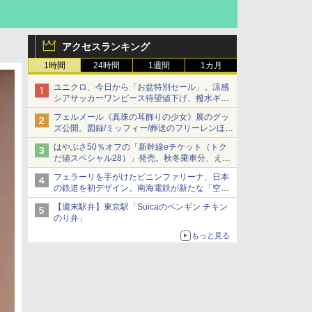
アクセスランキング
1時間
24時間
1週間
1カ月
ユニクロ、今日から「お盆特別セール」。涼感
シアサッカーワンピース待望値下げ、撥水ギア
ショーツは1990円に
フェルメール《真珠の耳飾りの少女》展のグッ
ズ公開。図録/ミッフィー/葬送のフリーレンほ
か、注目ブランドコラボが実現
はやぶさ50％オフの「新幹線eチケット（トク
だ値スペシャル28）」発売。秋冬乗車分、えき
ねっと限定
フェラーリを手がけたピニンファリーナ、日本
の鉄道を初デザイン。南海電鉄が新たな「空港
特急」をなにわ筋線へ導入
【週末駅弁】東京駅「Suicaのペンギン チキン
のり弁」
もっと見る