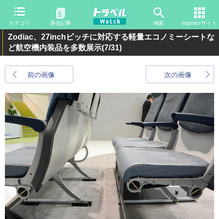
カテゴリ
過去記事
検索
Impressサイト
Zodiac、27inchピッチに対応する軽量エコノミーシートな
ど航空機内装品を多数展示
(7/31)
前の画像
次の画像