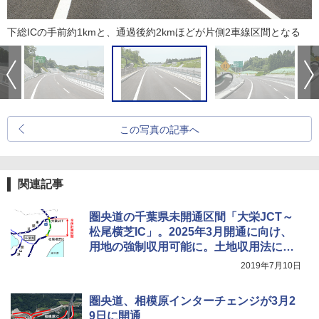
下総ICの手前約1kmと、通過後約2kmほどが片側2車線区間となる
この写真の記事へ
関連記事
圏央道の千葉県未開通区間「大栄JCT～
松尾横芝IC」。2025年3月開通に向け、
用地の強制収用可能に。土地収用法に基
づく事業認定が告示
2019年7月10日
圏央道、相模原インターチェンジが3月2
9日に開通