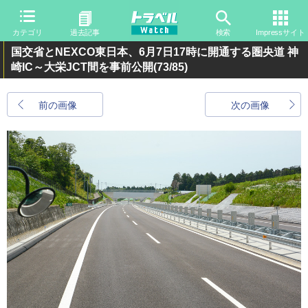
カテゴリ
過去記事
検索
Impressサイト
国交省とNEXCO東日本、6月7日17時に開通する圏央道 神
崎IC～大栄JCT間を事前公開
(73/85)
前の画像
次の画像