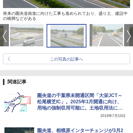
将来の圏央道南進に向けた工事も進められており、盛り土、建設中
の橋脚などがある
この写真の記事へ
関連記事
圏央道の千葉県未開通区間「大栄JCT～
松尾横芝IC」。2025年3月開通に向け、
用地の強制収用可能に。土地収用法に基
づく事業認定が告示
2019年7月10日
圏央道、相模原インターチェンジが3月2