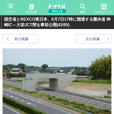
カテゴリ
過去記事
検索
Impressサイト
国交省とNEXCO東日本、6月7日17時に開通する圏央道 神
崎IC～大栄JCT間を事前公開
(42/85)
前の画像
次の画像