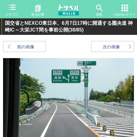
カテゴリ
過去記事
検索
Impressサイト
国交省とNEXCO東日本、6月7日17時に開通する圏央道 神
崎IC～大栄JCT間を事前公開
(38/85)
前の画像
次の画像