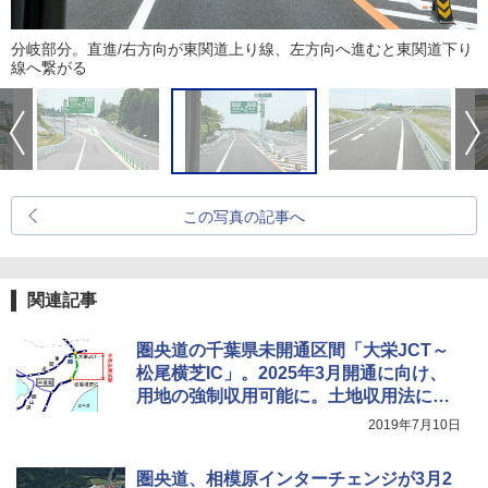
分岐部分。直進/右方向が東関道上り線、左方向へ進むと東関道下り
線へ繋がる
この写真の記事へ
関連記事
圏央道の千葉県未開通区間「大栄JCT～
松尾横芝IC」。2025年3月開通に向け、
用地の強制収用可能に。土地収用法に基
づく事業認定が告示
2019年7月10日
圏央道、相模原インターチェンジが3月2