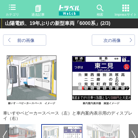
カテゴリ
過去記事
検索
Impressサイト
山陽電鉄、19年ぶりの新型車両「6000系」
(2/3)
前の画像
次の画像
車いすやベビーカースペース（左）と車内案内表示用のディスプレ
イ（右）