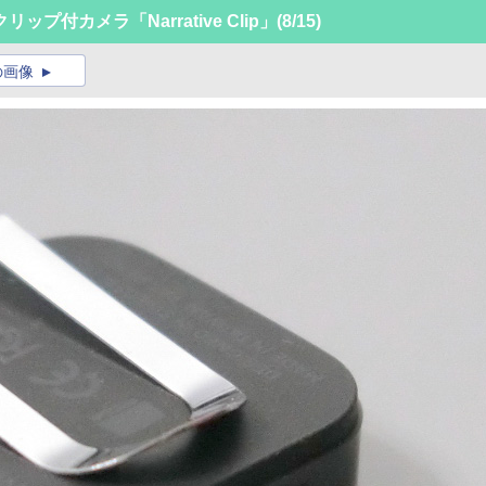
プ付カメラ「Narrative Clip」
(8/15)
の画像