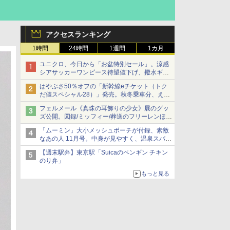
アクセスランキング
1時間
24時間
1週間
1カ月
ユニクロ、今日から「お盆特別セール」。涼感
シアサッカーワンピース待望値下げ、撥水ギア
ショーツは1990円に
はやぶさ50％オフの「新幹線eチケット（トク
だ値スペシャル28）」発売。秋冬乗車分、えき
ねっと限定
フェルメール《真珠の耳飾りの少女》展のグッ
ズ公開。図録/ミッフィー/葬送のフリーレンほ
か、注目ブランドコラボが実現
「ムーミン」大小メッシュポーチが付録、素敵
なあの人 11月号。中身が見やすく、温泉スパに
も使える
【週末駅弁】東京駅「Suicaのペンギン チキン
のり弁」
もっと見る