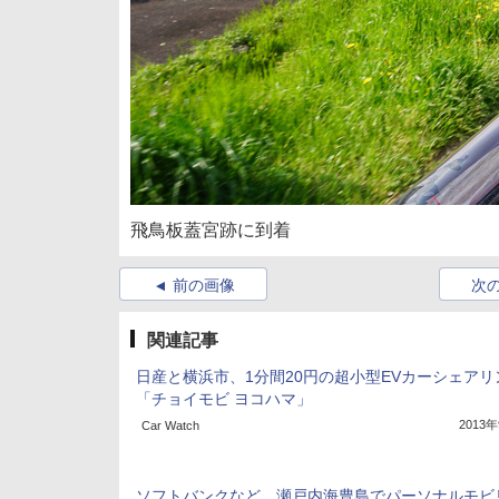
飛鳥板蓋宮跡に到着
前の画像
次
関連記事
日産と横浜市、1分間20円の超小型EVカーシェアリ
「チョイモビ ヨコハマ」
2013
Car Watch
ソフトバンクなど、瀬戸内海豊島でパーソナルモビ