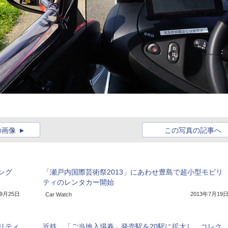
の画像
この写真の記事へ
ング
「瀬戸内国際芸術祭2013」にあわせ豊島で超小型モビリ
ティのレンタカー開始
年9月25日
2013年7月19
Car Watch
リティ
近鉄、「ご当地入場券」発売駅を20駅に拡大し、コレク