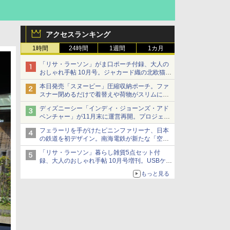
アクセスランキング
1時間
24時間
1週間
1カ月
「リサ・ラーソン」がま口ポーチ付録、大人の
おしゃれ手帖 10月号。ジャカード織の北欧猫デ
ザイン
本日発売「スヌーピー」圧縮収納ポーチ。ファ
スナー閉めるだけで着替えや荷物がスリムにま
とまる
ディズニーシー「インディ・ジョーンズ・アド
ベンチャー」が11月末に運営再開。プロジェク
ションマッピングを追加、DPAは1500円
フェラーリを手がけたピニンファリーナ、日本
の鉄道を初デザイン。南海電鉄が新たな「空港
特急」をなにわ筋線へ導入
「リサ・ラーソン」暮らし雑貨5点セット付
録、大人のおしゃれ手帖 10月号増刊。USBケー
ブルや缶ケースなど
もっと見る