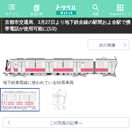
カテゴリ
過去記事
検索
Impressサイト
京都市交通局、3月27日より地下鉄全線の駅間およ全駅で携
帯電話が使用可能に
(1/2)
次の画像
地下鉄東西線に使われている50系車両
この写真の記事へ