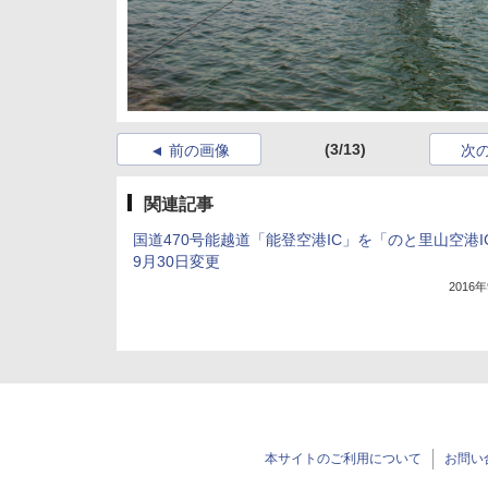
(3/13)
前の画像
次
関連記事
国道470号能越道「能登空港IC」を「のと里山空港I
9月30日変更
2016
本サイトのご利用について
お問い