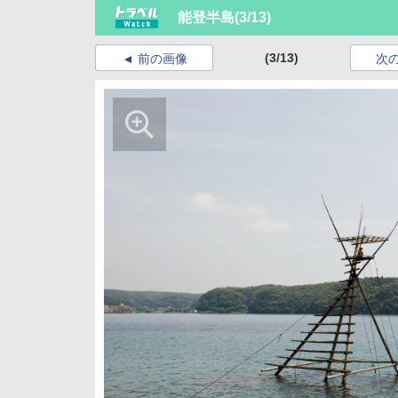
能登半島
(3/13)
(3/13)
前の画像
次