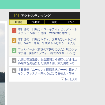
アクセスランキング
1時間
24時間
1週間
1カ月
本日発売「日焼けハローキティ」ビッグトート
＆チャームポーチ付録、sweet 9月号増刊
本日発売「日焼けキティ」文具9点セットが付
録、sweet 9月号。平成ギャルな缶ケース入り
フェルメール《真珠の耳飾りの少女》展のグッ
ズ公開。図録/ミッフィー/葬送のフリーレンほ
か、注目ブランドコラボが実現
九州の高速道路、お盆期間は松橋ICなど通行止
め端末を先頭にした渋滞予測。東九州道への迂
回は料金調整を実施
本日発売「ムーミン」圧縮収納ポーチお花デザ
イン。ファスナー閉めるだけで着替え・荷物が
スリムに
もっと見る