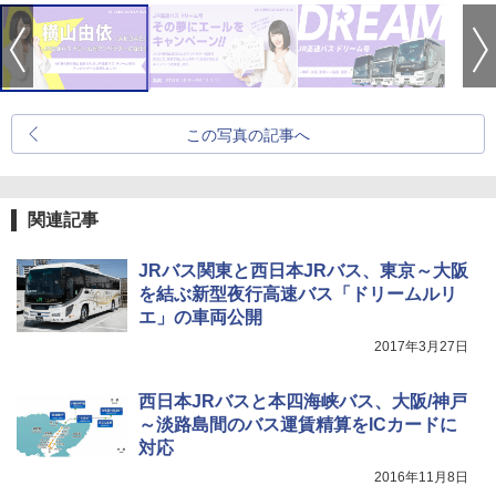
この写真の記事へ
関連記事
JRバス関東と西日本JRバス、東京～大阪
を結ぶ新型夜行高速バス「ドリームルリ
エ」の車両公開
2017年3月27日
西日本JRバスと本四海峡バス、大阪/神戸
～淡路島間のバス運賃精算をICカードに
対応
2016年11月8日