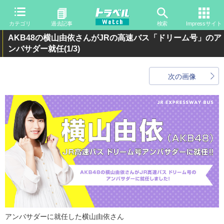
カテゴリ
過去記事
検索
Impressサイト
AKB48の横山由依さんがJRの高速バス「ドリーム号」のア
ンバサダー就任
(1/3)
次の画像
アンバサダーに就任した横山由依さん