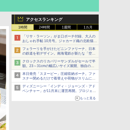
アクセスランキング
1時間
24時間
1週間
1カ月
「リサ・ラーソン」がま口ポーチ付録、大人の
おしゃれ手帖 10月号。ジャカード織の北欧猫デ
ザイン
フェラーリを手がけたピニンファリーナ、日本
の鉄道を初デザイン。南海電鉄が新たな「空港
特急」をなにわ筋線へ導入
クロックスのリカバリーサンダルがセールで半
額。23～31cmの幅広いサイズ展開、独自のク
ッション素材を採用
本日発売「スヌーピー」圧縮収納ポーチ。ファ
スナー閉めるだけで着替えや荷物がスリムにま
とまる
ディズニーシー「インディ・ジョーンズ・アド
ベンチャー」が11月末に運営再開。プロジェク
ションマッピングを追加、DPAは1500円
もっと見る