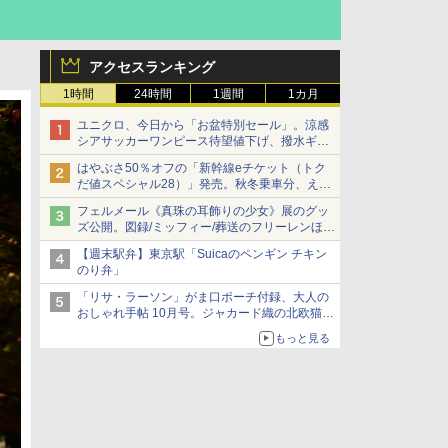
アクセスランキング
1時間
24時間
1週間
1カ月
ユニクロ、今日から「お盆特別セール」。涼感
シアサッカーワンピース待望値下げ、撥水ギア
ショーツは1990円に
はやぶさ50％オフの「新幹線eチケット（トク
だ値スペシャル28）」発売。秋冬乗車分、えき
ねっと限定
フェルメール《真珠の耳飾りの少女》展のグッ
ズ公開。図録/ミッフィー/葬送のフリーレンほ
か、注目ブランドコラボが実現
【週末駅弁】東京駅「Suicaのペンギン チキン
のり弁」
「リサ・ラーソン」がま口ポーチ付録、大人の
おしゃれ手帖 10月号。ジャカード織の北欧猫デ
ザイン
もっと見る