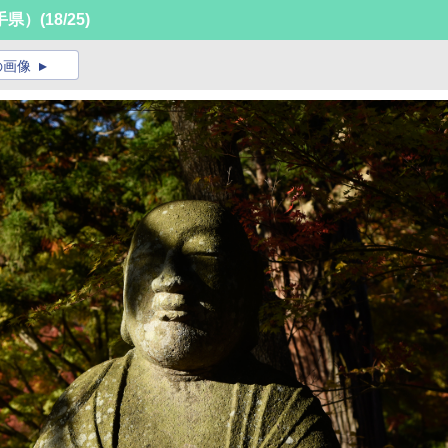
手県）
(18/25)
の画像