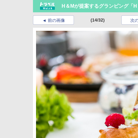
H＆Mが提案するグランピング「H＆M
(14/32)
前の画像
次