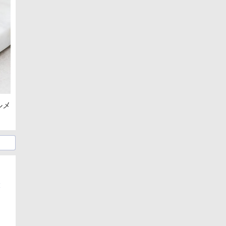
ルメ
設
日