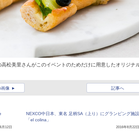
の高松美里さんがこのイベントのためだけに用意したオリジナ
の画像
記事へ
e
NEXCO中日本、東名 足柄SA（上り）にグランピング施
「el colina」
年6月12日
2016年8月22