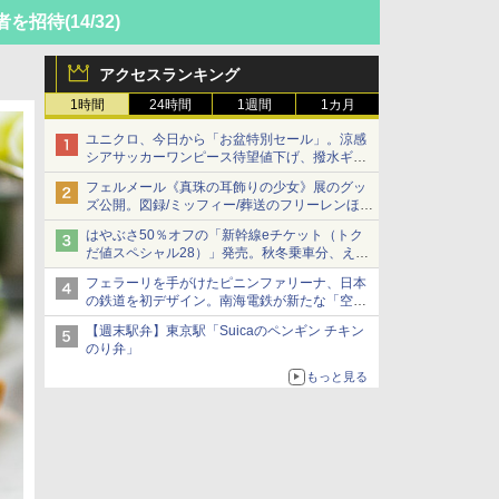
選者を招待
(14/32)
アクセスランキング
1時間
24時間
1週間
1カ月
ユニクロ、今日から「お盆特別セール」。涼感
シアサッカーワンピース待望値下げ、撥水ギア
ショーツは1990円に
フェルメール《真珠の耳飾りの少女》展のグッ
ズ公開。図録/ミッフィー/葬送のフリーレンほ
か、注目ブランドコラボが実現
はやぶさ50％オフの「新幹線eチケット（トク
だ値スペシャル28）」発売。秋冬乗車分、えき
ねっと限定
フェラーリを手がけたピニンファリーナ、日本
の鉄道を初デザイン。南海電鉄が新たな「空港
特急」をなにわ筋線へ導入
【週末駅弁】東京駅「Suicaのペンギン チキン
のり弁」
もっと見る