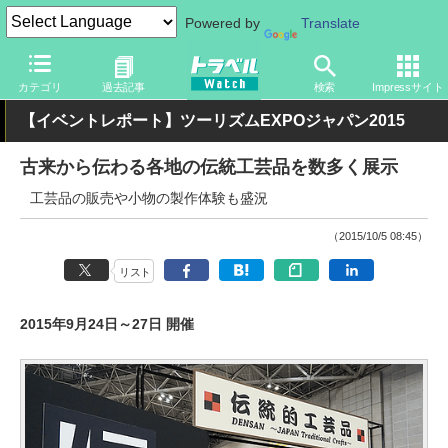
Powered by
Translate
トラベル Watch
旅の情報
観光地
その他
カテゴリ
過去記事
検索
Impressサイト
【イベントレポート】ツーリズムEXPOジャパン2015
古来から伝わる各地の伝統工芸品を数多く展示
工芸品の販売や小物の製作体験も盛況
（2015/10/5 08:45）
リスト
2015年9月24日～27日 開催