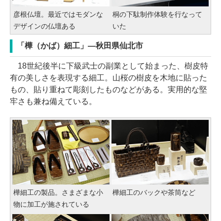
彦根仏壇。最近ではモダンな
桐の下駄制作体験を行なって
デザインの仏壇ある
いた
「樺（かば）細工」―秋田県仙北市
18世紀後半に下級武士の副業として始まった、樹皮特
有の美しさを表現する細工。山桜の樹皮を木地に貼った
もの、貼り重ねて彫刻したものなどがある。実用的な堅
牢さも兼ね備えている。
樺細工の製品。さまざまな小
樺細工のバックや茶筒など
物に加工が施されている