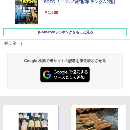
SOTO ミニマル"旅"財布 ランダム2種】
￥1,500
Amazonランキングをもっと見る
（村上俊一）
D40 地球の歩き方 チェンマイ タイ北部の魅
[キャンパーズコレクション 山善] ポップアッ
BUNDOK(バンドック)ソロ ドーム 1 EX BDK
Google 検索で当サイトの記事を優先表示させる
力的な町 2026～2027 地球の歩き方D アジア
プテント 傘みたいに広げて畳める パッとサ
-08EX カーキ ソロキャンプ ポリエステル フ
ッとサンシェード キューブ フルクローズ メ
レーム テント
ッシュ 簡単設置 ワンタッチテント キャンプ
￥2,079
&ハイキング カーキ PATC-150(KH)
￥14,800
￥6,832
A09 地球の歩き方 イタリア 2026～2027 地
GRANDOOR ステンレス保冷剤 2個セット 2
球の歩き方A ヨーロッパ
026リニューアル 急速冷凍 空間倍増 衛生的
PYKES PEAK (パイクスピーク) 着替えテン
コンパクト 保冷力長持ち
ト プライバシー テント 【中が透けない】 1
￥2,479
人用 折りたたみ 防災グッズ 災害用トイレ ビ
￥2,980
ーチ ピクニック ポップアップテント 携帯 簡
易 トイレテント (オリーブ)
A26 地球の歩き方 チェコ ポーランド スロヴ