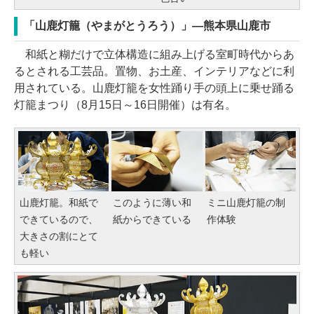
「山鹿灯籠（やまがとうろう）」―熊本県山鹿市
和紙と糊だけで立体構造に組み上げる室町時代からあ
るとされる工芸品。置物、お土産、インテリアなどに利
用されている。山鹿灯籠を女性踊り手の頭上に乗せ踊る
灯籠まつり（8月15日～16日開催）は有名。
山鹿灯籠。和紙で
このように薄い和
ミニ山鹿灯籠の制
できているので、
紙からできている
作体験
大きさの割にとて
も軽い