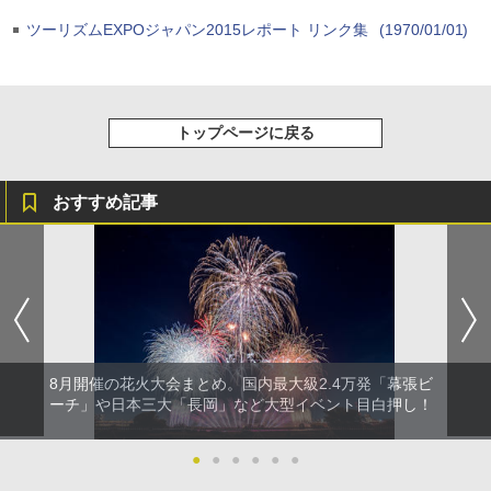
ツーリズムEXPOジャパン2015レポート リンク集
(1970/01/01)
トップページに戻る
おすすめ記事
8月開催の花火大会まとめ。国内最大級2.4万発「幕張ビ
ーチ」や日本三大「長岡」など大型イベント目白押し！
●
●
●
●
●
●