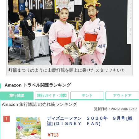
灯籠まつりのように山鹿灯籠を頭上に乗せたスタッフもいた
Amazon トラベル関連ランキング
旅行雑誌
旅行ガイド・地図
テント
アウトドア
Amazon 旅行雑誌 の売れ筋ランキング
更新日時：2026/08/06 12:02
ディズニーファン ２０２６年 ９月号 [雑
誌] (ＤＩＳＮＥＹ ＦＡＮ)
￥713