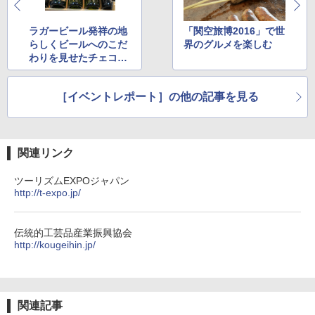
DEWEL パラソル 大型 ビーチ アウトドアパ
￥-
ァキア 2026～2027 地球の歩き方A ヨーロッ
ラソル ガーデン サイトシート付 折りたたみ
パ
防水 UVカット 4段階高さ調整 軽量 収納袋付
ラガービール発祥の地
「関空旅博2016」で世
き
らしくビールへのこだ
界のグルメを楽しむ
￥2,277
ENDLESS BASE 《めざましテレビで紹介》
わりを見せたチェコブ
テント ワンタッチ RENEW 幅200 2-3人用 43
￥6,459
ース
500002(89147)
地球の歩き方 スター・ウォーズ
［イベントレポート］の他の記事を見る
￥5,499
ポインターライト 強力 小型 緑色/赤色/青紫色
￥2,695
USB充電式 高精度 超長距離照射 長時間使用
可能 安全ロック付き 高安全性 金属製耐久 コ
[キャンパーズコレクション 山善] 傘みたいに
ンパクト多機能設計 持ち運び便利 アウトド
広げるだけ パッとサッとテント ブラックコ
ア/オフィス/教育現場/展示会用 緑
関連リンク
ーティング フルクローズ メッシュ 3-4人用
簡単設置 ポップアップテント エクルベージ
新しい日本地理 地図・統計・移動から読み
￥1,180
ツーリズムEXPOジャパン
ュ(BC仕様) PATC-150B(EB)
解く (講談社現代新書)
http://t-expo.jp/
￥8,991
￥1,540
電動エアーポンプ SUP用 20PSI 電動ポンプ
ゴムボート 空気入れ 空気抜き 自動停止 過熱
伝統的工芸品産業振興協会
保護 日光可読lcd 7種類ノズル付き
http://kougeihin.jp/
Coleman(コールマン) ツーリングドーム/LD
X 2人用 3人用 キャンプ アウトドア フェス
￥7,299
収納 コンパクト 簡単設営 カンガルーテント
ソロキャンプ ソロテント
関連記事
￥20,718