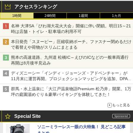
アクセスランキング
1時間
24時間
1週間
1カ月
名神 大津SA「びわ湖大花火大会」開催に伴い閉鎖。明日15～21
時は店舗・トイレ・駐車場の利用不可
本日発売「スヌーピー」圧縮収納ポーチ。ファスナー閉めるだけ
で着替えや荷物がスリムにまとまる
熊本の高速道路、九州道 松橋IC～えびのICなどの一般車両通行
再開は8月後半見込み
ディズニーシー「インディ・ジョーンズ・アドベンチャー」が
11月末に運営再開。プロジェクションマッピングを追加、DPA
は1500円
群馬・水上温泉に「大江戸温泉物語Premium 松乃井」開業。1万
坪の庭園湯めぐり＆豪華バイキングを体験してきた！
もっと見る
Special Site
ソニーミラーレス一眼の大特集！ 見どころ記事
まとめ