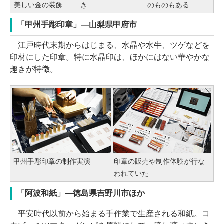
美しい金の装飾
き
のものもある
「甲州手彫印章」―山梨県甲府市
江戸時代末期からはじまる、水晶や水牛、ツゲなどを
印材にした印章。特に水晶印は、ほかにはない華やかな
趣きが特徴。
甲州手彫印章の制作実演
印章の販売や制作体験が行な
われていた
「阿波和紙」―徳島県吉野川市ほか
平安時代以前から始まる手作業で生産される和紙。コ