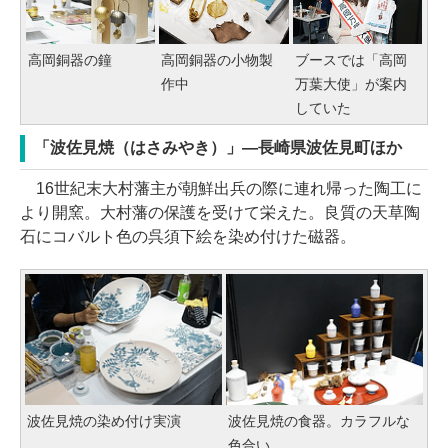
高岡銅器の鐘
高岡銅器の小物製
ブースでは「高岡
作中
万葉大使」が案内
していた
「波佐見焼（はさみやき）」―長崎県波佐見町ほか
16世紀末大村藩主が朝鮮出兵の際に連れ帰った陶工に
より開窯。大村藩の保護を受けて栄えた。良質の天草陶
石にコバルト色の呉須下絵を染め付けた磁器。
波佐見焼の染め付け実演
波佐見焼の食器。カラフルな
色合い