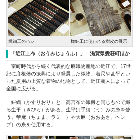
樺細工のハシ
樺細工に使われる樹皮の展示
「近江上布（おうみじょうふ）」―滋賀県愛荘町ほか
室町時代から続く代表的な麻織物産地の近江で、17世
紀に彦根藩の振興により発展した織物。着尺や甚平とい
った夏用の上質な着物の地物として、近江商人によって
全国に広がる。
絣織（かすりおり）と、高宮布の織機と同じもので織
る生平（きびら）がある。生平は手績（う）みの糸を使
う。苧麻（ちょま、ラミー）や大麻（おおあさ、ヘン
プ）の糸を使用する。