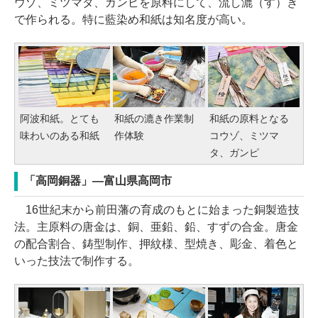
ウゾ、ミツマタ、ガンピを原料にして、流し漉（す）き
で作られる。特に藍染め和紙は知名度が高い。
阿波和紙。とても
和紙の漉き作業制
和紙の原料となる
味わいのある和紙
作体験
コウゾ、ミツマ
タ、ガンピ
「高岡銅器」―富山県高岡市
16世紀末から前田藩の育成のもとに始まった銅製造技
法。主原料の唐金は、銅、亜鉛、鉛、すずの合金。唐金
の配合割合、鋳型制作、押紋様、型焼き、彫金、着色と
いった技法で制作する。