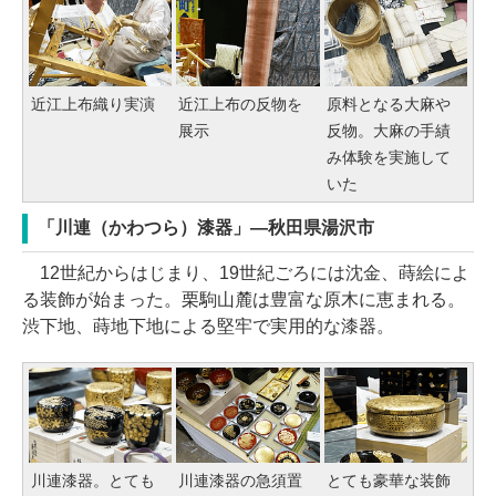
近江上布織り実演
近江上布の反物を
原料となる大麻や
展示
反物。大麻の手績
み体験を実施して
いた
「川連（かわつら）漆器」―秋田県湯沢市
12世紀からはじまり、19世紀ごろには沈金、蒔絵によ
る装飾が始まった。栗駒山麓は豊富な原木に恵まれる。
渋下地、蒔地下地による堅牢で実用的な漆器。
川連漆器。とても
川連漆器の急須置
とても豪華な装飾