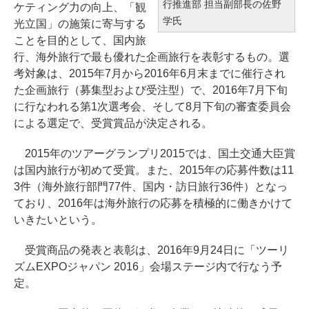
行推進部 担当副部長の佐野
ケティング力の向上、「観
学氏
光立国」の施策に寄与する
ことを目的として、国内旅
行、海外旅行で最も優れた企画旅行を表彰するもの。選
考対象は、2015年7月から2016年6月末までに催行され
た企画旅行（募集型および受注型）で、2016年7月下旬
に行なわれる第1次選考会、そして8月下旬の審査委員会
による選定で、受賞賞品が決定される。
2015年のツアーグランプリ2015では、国土交通大臣賞
は国内旅行が初めて受賞。また、2015年の応募件数は11
3件（海外旅行部門77件、国内・訪日旅行36件）となっ
ており、2016年は海外旅行の応募を積極的に働きかけて
いきたいという。
受賞商品の発表と表彰は、2016年9月24日に「ツーリ
ズムEXPOジャパン 2016」会場ステージ内で行なう予
定。