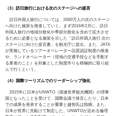
（3）訪日旅行における次のステージへの提言
訪日外国人旅行については、2000万人の次のステージ
へ向けた施策を推進していく。まず2016年2月に、訪日
外国人旅行の地域分散化や季節分散化を含めて拡大させ
るために必要となる施策を示した「訪日外国人旅行 次の
ステージに向けた提言書」を観光庁に提出。また、JATA
が実施しているツアーオペレーター品質認証制度の推進
や、ランドオペレーター（現地の交通手段などを手配す
る業者のこと）を対象とした制度作りも積極的に取り組
んで行くという。
（4）国際ツーリズムでのリーダーシップ強化
2015年に日本がUNWTO（国連世界観光機関）の理事
国となったことを受けて、国際会議で発言したり、日本
での成果を発表することが重要と越智氏は指摘。また、
日本が世界に先駈けて制定した、UNWTOが定める倫理