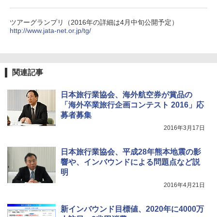
簡単設置 ポップアップテント エクルベージ
防災用品 長期保存可能 緊急時用 日本国内発
A26 地球の歩き方 チェコ ポーランド スロヴ
ュ(BC仕様) PATC-150B(EB)
送
ァキア 2026～2027 地球の歩き方A ヨーロッ
パ
ツアーグランプリ（2016年の詳細は4月中旬公開予定）
http://www.jata-net.or.jp/tg/
￥9,990
￥3,680
￥2,277
[キャンパーズコレクション 山善] 傘みたいに
着替えテント トイレテント 透けない【換気
広げるだけ パッとサッとテント キューブワ
通気窓付き】収納袋付き UVカット 防水 防災
関連記事
イド ブラックコーティング フルクローズ メ
コンパクト iimono117 (ブルー)
ッシュ 4人用 簡単設置 ポップアップテント P
ATCW-150B エクルベージュ
￥3,080
日本旅行業協会、海外航空券が賞品の
「海外卒業旅行企画コンテスト 2016」応
￥-
募者募集
2016年3月17日
日本旅行業協会、平成28年熊本地震の影
響や、インバウンドによる問題点など説
明
2016年4月21日
新インバウンド目標値、2020年に4000万