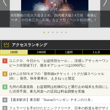
8月開催の花火大会まとめ。国内最大級2.4万発「幕張ビ
ーチ」や日本三大「長岡」など大型イベント目白押し！
●
●
●
●
●
●
アクセスランキング
1時間
24時間
1週間
1カ月
ユニクロ、今日から「お盆特別セール」。涼感シアサッカーワン
ピース待望値下げ、撥水ギアショーツは1990円に
はやぶさ50％オフの「新幹線eチケット（トクだ値スペシャル
28）」発売。秋冬乗車分、えきねっと限定
九州の高速道路、お盆期間は松橋ICなど通行止め端末を先頭にし
た渋滞予測。東九州道への迂回は料金調整を実施
【週末駅弁】東京駅「Suicaのペンギン チキンのり弁」
フェラーリを手がけたピニンファリーナ、日本の鉄道を初デザイ