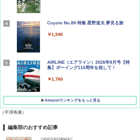
Coyote No.89 特集 星野道夫 夢見る旅
￥1,540
AIRLINE（エアライン）2026年9月号【特
集】ボーイング110周年を祝して！
￥1,760
Amazonランキングをもっと見る
（平澤寿康）
D40 地球の歩き方 チェンマイ タイ北部の魅
[キャンパーズコレクション 山善] ポップアッ
GRANDOOR ステンレス保冷剤 2個セット 2
編集部のおすすめ記事
力的な町 2026～2027 地球の歩き方D アジア
プテント 傘みたいに広げて畳める パッとサ
026リニューアル 急速冷凍 空間倍増 衛生的
ッとサンシェード キューブ フルクローズ メ
コンパクト 保冷力長持ち
イベントレポート