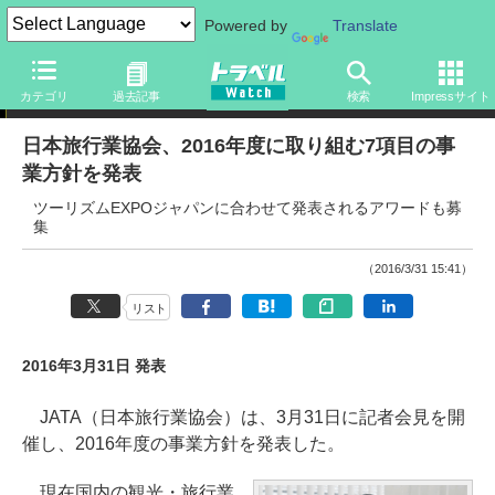
Powered by
Translate
ニュース
カテゴリ
過去記事
検索
Impressサイト
日本旅行業協会、2016年度に取り組む7項目の事
業方針を発表
ツーリズムEXPOジャパンに合わせて発表されるアワードも募
集
（2016/3/31 15:41）
リスト
2016年3月31日 発表
JATA（日本旅行業協会）は、3月31日に記者会見を開
催し、2016年度の事業方針を発表した。
現在国内の観光・旅行業