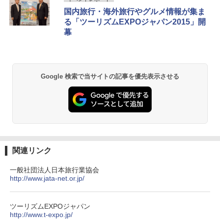
ッシュ 簡単設置 ワンタッチテント キャンプ
￥2,079
国内旅行・海外旅行やグルメ情報が集ま
&ハイキング カーキ PATC-150(KH)
￥2,980
る「ツーリズムEXPOジャパン2015」開
￥6,830
幕
地球の歩き方 スター・ウォーズ
BUNDOK(バンドック)ソロ ドーム 1 EX BDK
-08EX カーキ ソロキャンプ ポリエステル フ
PYKES PEAK (パイクスピーク) 着替えテン
レーム ドーム型 テント
￥2,695
ト プライバシー テント 【中が透けない】 1
人用 折りたたみ 防災グッズ 災害用トイレ ビ
￥14,800
Google 検索で当サイトの記事を優先表示させる
ーチ ピクニック ポップアップテント 携帯 簡
易 トイレテント (ブラック)
僕が見た未来【完全版】
DEWEL パラソル 大型 ビーチ アウトドアパ
￥4,980
ラソル ガーデン サイトシート付 折りたたみ
￥0
防水 UVカット 4段階高さ調整 軽量 収納袋付
き
ENDLESS BASE 《めざましテレビで紹介》
テント ワンタッチ RENEW 幅200 2-3人用 43
￥6,459
関連リンク
500002(88859)
A09 地球の歩き方 イタリア 2026～2027 地
一般社団法人日本旅行業協会
球の歩き方A ヨーロッパ
￥5,999
熊撃退スプレー 熊よけスプレー 熊スプレー
http://www.jata-net.or.jp/
【日本企業販売】超強力クマ対策スプレー 30
￥2,479
0ml（連続噴射30秒）110ml（連続噴射15
[キャンパーズコレクション 山善] 傘みたいに
秒）射程5～10m 安全ロック搭載 携帯収納袋
ツーリズムEXPOジャパン
広げるだけ パッとサッとテント ブラックコ
付き ヒグマ・イノシシ対策 自治体・教育機
http://www.t-expo.jp/
ーティング フルクローズ メッシュ 3-4人用
関の購入実績 登山・キャンプ・アウトドア・