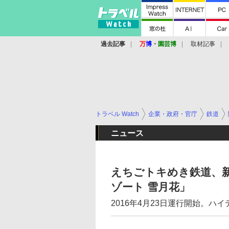
過去記事
万
博
・
園芸博
取材記事
トラベル Watch
企業・政府・官庁
鉄道
ニュース
えちごトキめき鉄道、
ゾート 雪月花」
2016年4月23日運行開始。