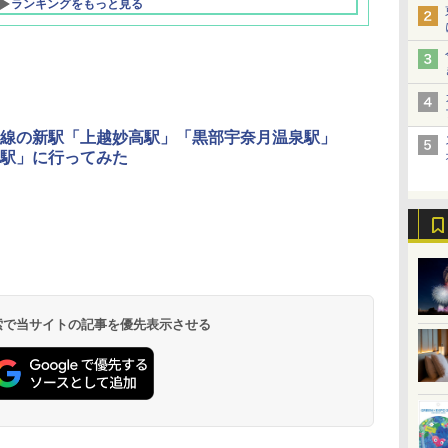
ランキングをもっと見る
線の新駅「上越妙高駅」「黒部宇奈月温泉駅」
駅」に行ってみた
北陸 福井 あわら
品川プリンスホテ
舞浜ビューホテル
箱根湯本温泉 ホテ
ホテルトラスティ東
オリエンタルホテル
下呂温泉 水明館
住友不動産ホテル ヴ
東京ベイ舞浜ホテル
温泉 清風荘（北陸
ル イーストタワー
ｂｙ ＨＵＬＩＣ
ル おかだ
京ベイサイド
東京ベイ
ィラフォンテーヌグラ
ファーストリゾート
8,250円～
最大級の庭園露天風
（旧：東京ベイ舞浜
ンド東京有明
9,958円～
11,200円～
5,450円～
5,200円～
4,290円～
呂の宿 清風荘）
ホテル）
19,541円～
5,758円～
6,070円～
 検索で当サイトの記事を優先表示させる