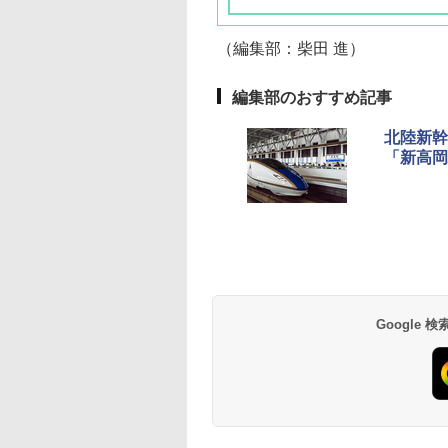
（編集部：柴田 進）
編集部のおすすめ記事
北陸新幹
「新高岡
草津温泉 ホテル櫻
品川プリンスホテル
グランドニッコー東
海のサウナ＆スパ
東京ドームホテル
シェラトン・グラン
井
京ベイ 舞浜
オールインクルーシ
デ・トーキョーベ
7,037円～
7,980円～
ブ 島原温泉ホテル
イ・ホテル
14,300円～
6,800円～
南風楼
10,450円～
7,950円～
Google