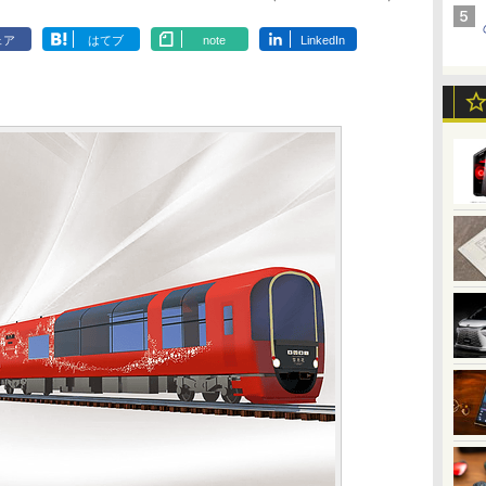
ェア
はてブ
note
LinkedIn