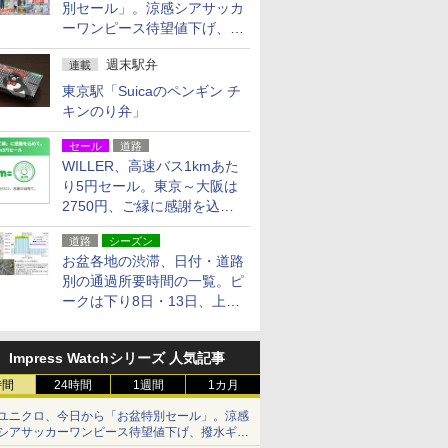
別セール」。涼感シアサッカ
ーワンピース待望値下げ、撥
水ギアショーツは1990円に
週末駅弁
連載
東京駅「Suicaのペンギン チ
キンのり弁」
セール
道路
WILLER、高速バス1kmあた
り5円セール。東京～大阪は
2750円、ご縁に感謝を込め
た20周年記念キャンペーン
道路
シーズン
お盆各地の渋滞、日付・道路
別の通過所要時間の一覧。ピ
ークは下り8日・13日、上り
14日・15日
Impress Watchシリーズ 人気記事
時間
24時間
1週間
1カ月
ユニクロ、今日から「お盆特別セール」。涼感
シアサッカーワンピース待望値下げ、撥水ギア