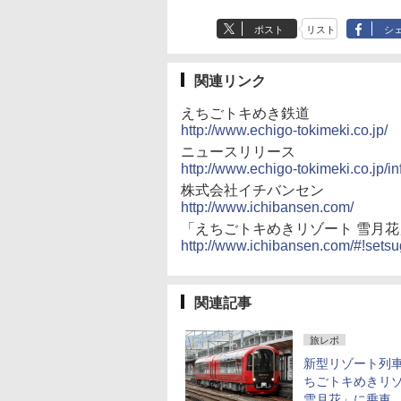
ポスト
リスト
シ
関連リンク
えちごトキめき鉄道
http://www.echigo-tokimeki.co.jp/
ニュースリリース
http://www.echigo-tokimeki.co.jp/i
株式会社イチバンセン
http://www.ichibansen.com/
「えちごトキめきリゾート 雪月
http://www.ichibansen.com/#!setsu
関連記事
旅レポ
新型リゾート列
ちごトキめきリ
雪月花」に乗車