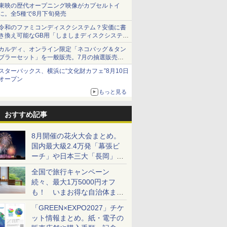
ショーツは1990円に
東映の歴代オープニング映像がカプセルトイ
に。全5種で8月下旬発売
令和のファミコンディスクシステム？安価に書
き換え可能なGB用「しましまディスクシステ
ム」
カルディ、オンライン限定「ネコバッグ＆タン
ブラーセット」を一般販売。7月の抽選販売の
当選無効分
スターバックス、横浜に“文化財カフェ”8月10日
オープン
もっと見る
おすすめ記事
8月開催の花火大会まとめ。
国内最大級2.4万発「幕張ビ
ーチ」や日本三大「長岡」な
ど大型イベント目白押し！
全国で旅行キャンペーン
続々、最大1万5000円オフ
も！ いまお得な自治体まと
め
「GREEN×EXPO2027」チケ
ット情報まとめ。紙・電子の