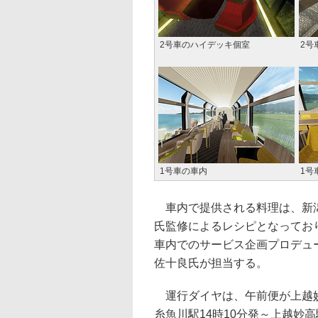
2号車のハイデッキ個室
2号
1号車の車内
1号
車内で提供される料理は、新潟
氏監修によるレシピとなってお
車内でのサービス企画プロデュ
佐十良氏が担当する。
運行ダイヤは、午前便が上越妙高
糸魚川駅14時10分発～上越妙