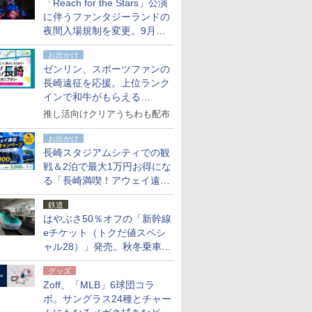
「Reach for the Stars」公演
た
に伴うファンタジーランドの
夜間入場規制を変更。9月か
ら18時50分～20時ごろに
お出かけ
ゼンリン、スポーツファンの
長崎遠征を応援。上位ランク
インで和牛がもらえる
「GO！GO！長崎スタンプラ
推し活向けクリアうちわも配布
リー」
お出かけ
長崎スタジアムシティでの観
戦＆2泊で最大1万円お得にな
る「長崎満喫！アウェイ遠征
応援キャンペーン」
鉄道
はやぶさ50％オフの「新幹線
eチケット（トクだ値スペシ
ャル28）」発売。秋冬乗車
分、えきねっと限定
グッズ
Zoff、「MLB」6球団コラ
ボ。サングラス24種とチャー