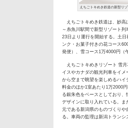
えちごトキめき鉄道の新型リゾ
えちごトキめき鉄道は、妙高は
～糸魚川駅間で新型リゾート列車
23日より運行を開始する。土
ンク・お菓子付きの花コース60
発便）、雪コース1万4000円（
えちごトキめきリゾート 雪月花
イスやカナダの観光列車をイメ
から空まで眺望を楽しめるハイ
料金のほか1室あたり1万200
る銀朱色をベースとしており、
デザインに取り入れている。ま
元である新潟県のものづくりや
る。車両の監理は新潟トランシ