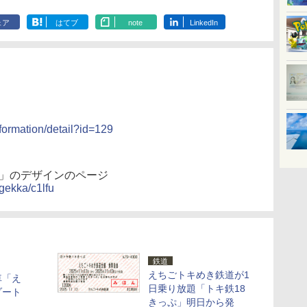
ェア
はてブ
note
LinkedIn
nformation/detail?id=129
花」のデザインのページ
gekka/c1lfu
鉄道
えちごトキめき鉄道が1
車「え
日乗り放題「トキ鉄18
ゾート
きっぷ」明日から発