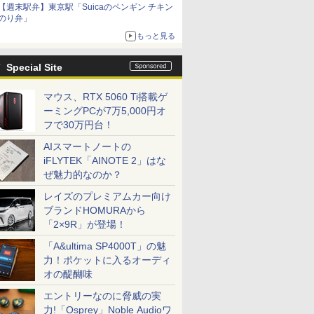
【週末駅弁】東京駅「Suicaのペンギン チキン
のり弁」
もっと見る
Special Site
マウス、RTX 5060 Ti搭載ゲ
ーミングPCが7万5,000円オ
フで30万円台！
AIスマートノートの
iFLYTEK「AINOTE 2」はな
ぜ魅力的なのか？
レイズのプレミアムカー向け
ブランドHOMURAから
「2×9R」が登場！
「A&ultima SP4000T」の魅
力！ポケットに入るオーディ
オの醍醐味
エントリーなのに脅威の実
力!「Osprey」Noble Audioワ