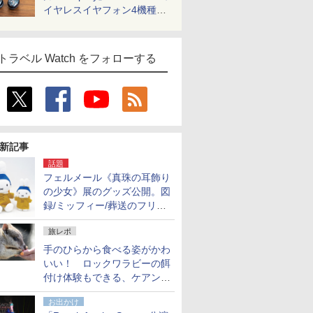
イヤレスイヤフォン4機種を
一気に聴く
トラベル Watch をフォローする
新記事
話題
フェルメール《真珠の耳飾り
の少女》展のグッズ公開。図
録/ミッフィー/葬送のフリー
レンほか、注目ブランドコラ
旅レポ
ボが実現
手のひらから食べる姿がかわ
いい！ ロックワラビーの餌
付け体験もできる、ケアンズ
でアサートン高原の日本語ガ
お出かけ
イド付きツアーに参加してみ