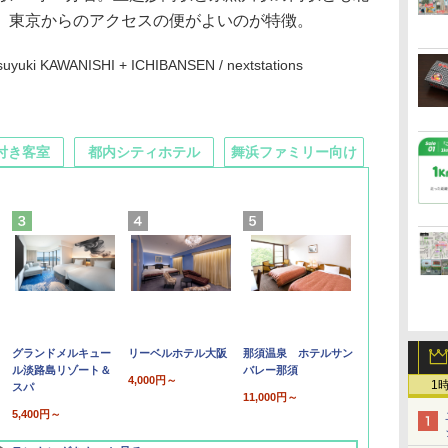
、東京からのアクセスの便がよいのが特徴。
yuki KAWANISHI + ICHIBANSEN / nextstations
付き客室
都内シティホテル
舞浜ファミリー向け
グランドメルキュー
リーベルホテル大阪
那須温泉 ホテルサン
ル淡路島リゾート＆
バレー那須
4,000円～
1
スパ
11,000円～
5,400円～