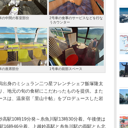
車の中間の客室部分
2号車の食事のサービスなどを行な
うカウンター
車の座席部分
1号車の前部スペース
出身のミシュラン二つ星フレンチシェフ飯塚隆太
り、地元の旬の食材にこだわったものを提供。また
ースは、温泉宿「里山十帖」をプロデュースした岩
駅10時19分発～糸魚川駅13時30分着。午後便は
高駅16時46分着。上越妙高駅と糸魚川駅の両駅とも北