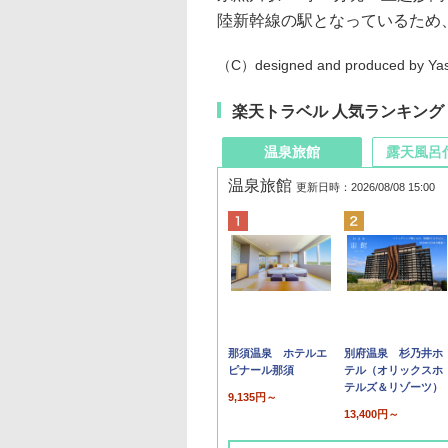
陸新幹線の駅となっているため
（C）designed and produced by Yasu
楽天トラベル 人気ランキング
温泉旅館
露天風呂
温泉旅館
更新日時：2026/08/08 15:00
那須温泉 ホテルエ
別府温泉 杉乃井ホ
ピナール那須
テル（オリックスホ
テルズ＆リゾーツ）
9,135円～
13,400円～