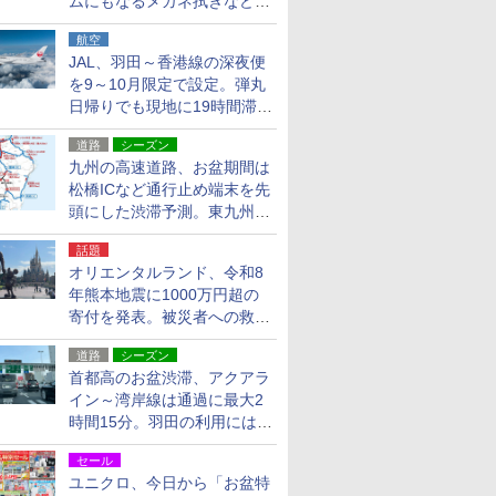
ムにもなるメガネ拭きなど雑
貨24種
航空
JAL、羽田～香港線の深夜便
を9～10月限定で設定。弾丸
日帰りでも現地に19時間滞在
できる
道路
シーズン
九州の高速道路、お盆期間は
松橋ICなど通行止め端末を先
頭にした渋滞予測。東九州道
への迂回は料金調整を実施
話題
オリエンタルランド、令和8
年熊本地震に1000万円超の
寄付を発表。被災者への救援
活動・復旧支援
道路
シーズン
首都高のお盆渋滞、アクアラ
イン～湾岸線は通過に最大2
時間15分。羽田の利用には
「空港西出口」の利用検討を
セール
ユニクロ、今日から「お盆特