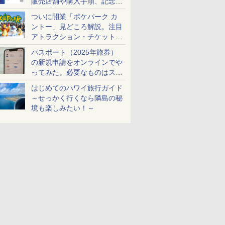
販売店舗や購入手順、記念チ
ケットも解説
ついに開業「ポケパーク カ
ントー」見どころ解説。注目
アトラクション・チケット手
配・来場前に必要な準備は？
パスポート（2025年旅券）
の新規申請をオンラインでや
ってみた。必要なものはスマ
ホとマイナカードのみ
はじめてのハワイ旅行ガイド
～せっかく行くなら隣島の秘
境も楽しみたい！～