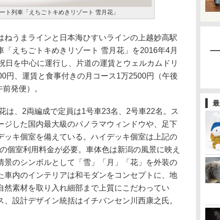
ート列車「えちごトキめきリゾート 雪月花」
ねうまラインと日本海ひすいラインの上越妙高駅
「えちごトキめきリゾート 雪月花」を2016年4月
日祝日を中心に運行し、片道の運賃とウェルカムドリ
00円、運賃と食事付きの月コース1万2500円（午後
午前発便）。
最
は、2両編成で定員は1号車23名、2号車22名。ス
ージした国内最大級のパノラマウィンドウや、足下
デッキ個室を備えている。ハイデッキ個室は上記の
0円の個室利用料金が必要。車体色は新潟の風景に映え
情景のシンボルとして「雪」「月」「花」を外装の
た車内のインテリアは和モダンをコンセプトに、地
自然素材を取り入れ細部まで上質にこだわってい
ス、設計デザイン統括はイチバンセン川西康之氏。