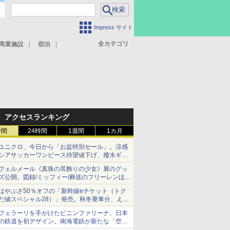
Impress サイト
全カテゴリ
商業施設
宿泊
アクセスランキング
時間
24時間
1週間
1カ月
ユニクロ、今日から「お盆特別セール」。涼感
シアサッカーワンピース待望値下げ、撥水ギア
ショーツは1990円に
フェルメール《真珠の耳飾りの少女》展のグッ
ズ公開。図録/ミッフィー/葬送のフリーレンほ
か、注目ブランドコラボが実現
はやぶさ50％オフの「新幹線eチケット（トク
だ値スペシャル28）」発売。秋冬乗車分、えき
ねっと限定
フェラーリを手がけたピニンファリーナ、日本
の鉄道を初デザイン。南海電鉄が新たな「空港
特急」をなにわ筋線へ導入