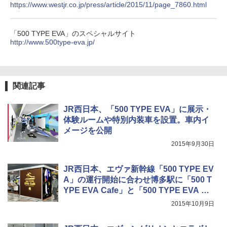
https://www.westjr.co.jp/press/article/2015/11/page_7860.html
広げるだけ パッとサッとテント ブラックコ
ーティング フルクローズ メッシュ 3-4人用
ポインターライト 強力 小型 緑色/赤色/青紫色
簡単設置 ポップアップテント エクルベージ
USB充電式 高精度 超長距離照射 長時間使用
新しい日本地理 地図・統計・移動から読み
「500 TYPE EVA」のスペシャルサイト
ュ(BC仕様) PATC-150B(EB)
可能 安全ロック付き 高安全性 金属製耐久 コ
解く (講談社現代新書)
http://www.500type-eva.jp/
ンパクト多機能設計 持ち運び便利 アウトド
ア/オフィス/教育現場/展示会用 緑
￥9,990
￥1,540
￥1,180
[キャンパーズコレクション 山善] 傘みたいに
関連記事
広げるだけ パッとサッとテント キューブワ
イド ブラックコーティング フルクローズ メ
電動エアーポンプ SUP用 20PSI 電動ポンプ
ッシュ 4人用 簡単設置 ポップアップテント P
ゴムボート 空気入れ 空気抜き 自動停止 過熱
JR西日本、「500 TYPE EVA」に展示・
ATCW-150B エクルベージュ
保護 日光可読lcd 7種類ノズル付き
体験ルームや特別内装車を設置。車内イ
メージを公開
￥-
￥7,884
2015年9月30日
JR西日本、エヴァ新幹線「500 TYPE EV
A」の運行開始に合わせ博多駅に「500 T
YPE EVA Cafe」と「500 TYPE EVA SH
OP」
2015年10月9日