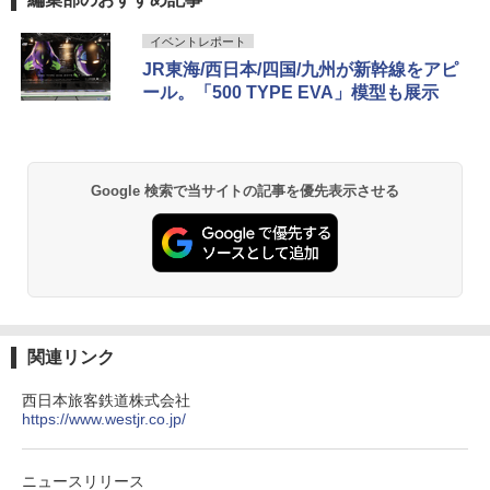
力的な町 2026～2027 地球の歩き方D アジア
プテント 傘みたいに広げて畳める パッとサ
ラソル ガーデン サイトシート付 折りたたみ
ッとサンシェード キューブ フルクローズ メ
防水 UVカット 4段階高さ調整 軽量 収納袋付
イベントレポート
ッシュ 簡単設置 ワンタッチテント キャンプ
き
￥2,079
JR東海/西日本/四国/九州が新幹線をアピ
&ハイキング カーキ PATC-150(KH)
￥6,459
ール。「500 TYPE EVA」模型も展示
￥6,830
地球の歩き方 スター・ウォーズ
熊撃退スプレー 熊よけスプレー 熊スプレー
PYKES PEAK (パイクスピーク) 着替えテン
【日本企業販売】超強力クマ対策スプレー 30
￥2,695
ト プライバシー テント 【中が透けない】 1
0ml（連続噴射30秒）110ml（連続噴射15
Google 検索で当サイトの記事を優先表示させる
人用 折りたたみ 防災グッズ 災害用トイレ ビ
秒）射程5～10m 安全ロック搭載 携帯収納袋
ーチ ピクニック ポップアップテント 携帯 簡
付き ヒグマ・イノシシ対策 自治体・教育機
易 トイレテント (ブラック)
関の購入実績 登山・キャンプ・アウトドア・
防災用品 長期保存可能 緊急時用 日本国内発
A09 地球の歩き方 イタリア 2026～2027 地
送
￥4,980
球の歩き方A ヨーロッパ
￥3,680
￥2,479
ENDLESS BASE 《めざましテレビで紹介》
関連リンク
テント ワンタッチ RENEW 幅200 2-3人用 43
500002(89232)
GRANDOOR ステンレス保冷剤 2個セット 2
西日本旅客鉄道株式会社
026リニューアル 急速冷凍 空間倍増 衛生的
A26 地球の歩き方 チェコ ポーランド スロヴ
https://www.westjr.co.jp/
コンパクト 保冷力長持ち
ァキア 2026～2027 地球の歩き方A ヨーロッ
￥5,999
パ
￥2,980
ニュースリリース
￥2,277
[キャンパーズコレクション 山善] 傘みたいに