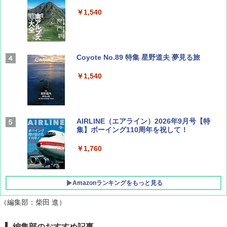
￥1,540
Coyote No.89 特集 星野道夫 夢見る旅
￥1,540
AIRLINE（エアライン）2026年9月号【特
集】ボーイング110周年を祝して！
￥1,760
Amazonランキングをもっと見る
（編集部：柴田 進）
D40 地球の歩き方 チェンマイ タイ北部の魅
[キャンパーズコレクション 山善] ポップアッ
DEWEL パラソル 大型 ビーチ アウトドアパ
編集部のおすすめ記事