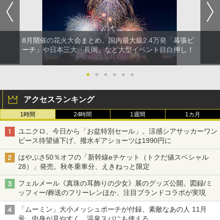
8月開催の花火大会まとめ。国内最大級2.4万発「幕張ビ
ーチ」や日本三大「長岡」など大型イベント目白押し！
●
●
●
●
●
●
アクセスランキング
1時間
24時間
1週間
1カ月
ユニクロ、今日から「お盆特別セール」。涼感シアサッカーワン
ピース待望値下げ、撥水ギアショーツは1990円に
はやぶさ50％オフの「新幹線eチケット（トクだ値スペシャル
28）」発売。秋冬乗車分、えきねっと限定
フェルメール《真珠の耳飾りの少女》展のグッズ公開。図録/ミ
ッフィー/葬送のフリーレンほか、注目ブランドコラボが実現
「ムーミン」大小メッシュポーチが付録、素敵なあの人 11月
号。中身が見やすく、温泉スパにも使える