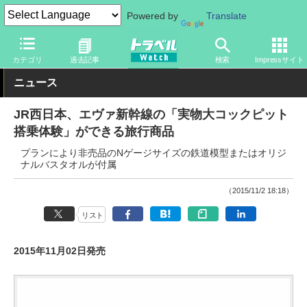
Powered by
Translate
トラベル Watch
企業・政府・官庁
鉄道
JR
カテゴリ
過去記事
検索
Impressサイト
ニュース
JR西日本、エヴァ新幹線の「実物大コックピット
搭乗体験」ができる旅行商品
プランにより非売品のNゲージサイズの鉄道模型またはオリジ
ナルバスタオルが付属
（2015/11/2 18:18）
リスト
2015年11月02日発売