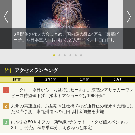
8月開催の花火大会まとめ。国内最大級2.4万発「幕張ビ
ーチ」や日本三大「長岡」など大型イベント目白押し！
●
●
●
●
●
●
アクセスランキング
1時間
24時間
1週間
1カ月
ユニクロ、今日から「お盆特別セール」。涼感シアサッカーワン
ピース待望値下げ、撥水ギアショーツは1990円に
九州の高速道路、お盆期間は松橋ICなど通行止め端末を先頭にし
た渋滞予測。東九州道への迂回は料金調整を実施
はやぶさ50％オフの「新幹線eチケット（トクだ値スペシャル
28）」発売。秋冬乗車分、えきねっと限定