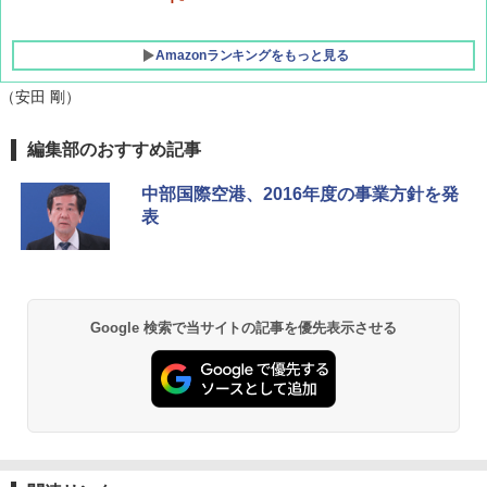
Amazonランキングをもっと見る
（安田 剛）
GRANDOOR ステンレス保冷剤 2個セット 2
編集部のおすすめ記事
026リニューアル 急速冷凍 空間倍増 衛生的
コンパクト 保冷力長持ち
中部国際空港、2016年度の事業方針を発
表
￥2,980
DEWEL パラソル 大型 ビーチ アウトドアパ
ラソル ガーデン サイトシート付 折りたたみ
防水 UVカット 4段階高さ調整 軽量 収納袋付
Google 検索で当サイトの記事を優先表示させる
き
￥6,459
熊撃退スプレー 熊よけスプレー 熊スプレー
【日本企業販売】超強力クマ対策スプレー 30
0ml（連続噴射30秒）110ml（連続噴射15