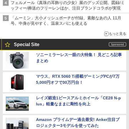
フェルメール《真珠の耳飾りの少女》展のグッズ公開。図録/ミ
ッフィー/葬送のフリーレンほか、注目ブランドコラボが実現
「ムーミン」大小メッシュポーチが付録、素敵なあの人 11月
号。中身が見やすく、温泉スパにも使える
もっと見る
Special Site
ソニーミラーレス一眼の大特集！ 見どころ記事
まとめ
マウス、RTX 5060 Ti搭載ゲーミングPCが7万
5,000円オフで30万円台！
レイズ鍛造1ピースアルミホイール「CE28 N-p
lus」軽量なままに剛性を向上
Amazon プライムデー過去最安! Anker注目プ
ロジェクター3モデルを使ってみた