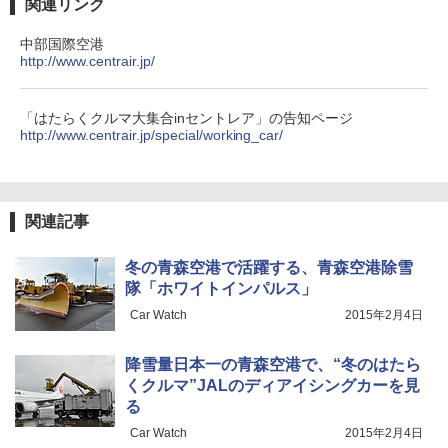
関連リンク
秒）射程5～10m 安全ロック搭載 携帯収納袋
付き ヒグマ・イノシシ対策 自治体・教育機
関の購入実績 登山・キャンプ・アウトドア・
中部国際空港
防災用品 長期保存可能 緊急時用 日本国内発
http://www.centrair.jp/
送
￥3,680
「はたらくクルマ大集合inセントレア」の告知ページ
http://www.centrair.jp/special/working_car/
ポインターライト 強力 小型 緑色/赤色/青紫色
USB充電式 高精度 超長距離照射 長時間使用
可能 安全ロック付き 高安全性 金属製耐久 コ
関連記事
ンパクト多機能設計 持ち運び便利 アウトド
ア/オフィス/教育現場/展示会用 緑
冬の青森空港で活躍する、青森空港除雪
￥1,180
隊「ホワイトインパルス」
Car Watch
2015年2月4日
HYREKK 八角形タープ 防水タープ 3×4.5m
ブラックラバーコーティング UPF50+ UVカ
降雪量日本一の青森空港で、“冬のはたら
ット 5000mm耐水圧 210D生地 遮光
くクルマ”JALのディアイシングカーを見
￥6,579
る
Car Watch
2015年2月4日