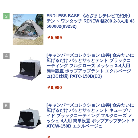
￥1,540
￥2,479
ENDLESS BASE 《めざましテレビで紹介》
テント ワンタッチ RENEW 幅200 2-3人用 43
500002(89232)
Coyote No.89 特集 星野道夫 夢見る旅
A26 地球の歩き方 チェコ ポーランド スロヴ
ァキア 2026～2027 地球の歩き方A ヨーロッ
￥5,999
パ
￥1,540
￥2,277
[キャンパーズコレクション 山善] 傘みたいに
広げるだけ パッとサッとテント ブラックコ
ーティング フルクローズ メッシュ 3-4人用
簡単設置 ポップアップテント エクルベージ
AIRLINE（エアライン）2026年9月号【特
新しい日本地理 地図・統計・移動から読み
ュ(BC仕様) PATC-150B(EB)
集】ボーイング110周年を祝して！
解く (講談社現代新書)
￥9,990
￥1,760
￥1,540
[キャンパーズコレクション 山善] 傘みたいに
広げるだけ パッとサッとテント キューブワ
イド ブラックコーティング フルクローズ メ
ッシュ 4人用 簡単設置 ポップアップテント P
ATCW-150B エクルベージュ
￥-