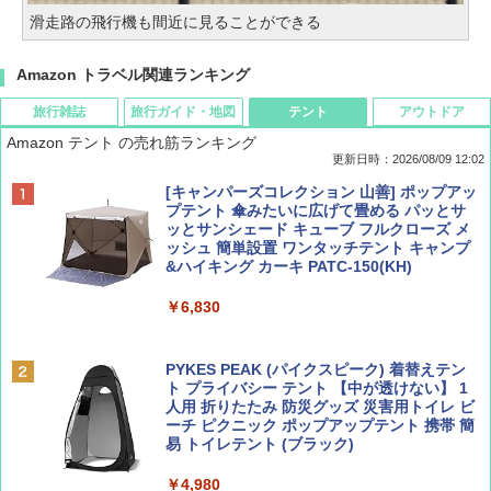
滑走路の飛行機も間近に見ることができる
Amazon トラベル関連ランキング
旅行雑誌
旅行ガイド・地図
テント
アウトドア
Amazon テント の売れ筋ランキング
更新日時：2026/08/09 12:02
BE-PAL(ビ-パル) 2026年 9 月号【特別付録:
地球の歩き方 スター・ウォーズ
[キャンパーズコレクション 山善] ポップアッ
SOTO ミニマル"旅"財布 ランダム2種】
プテント 傘みたいに広げて畳める パッとサ
ッとサンシェード キューブ フルクローズ メ
￥2,695
ッシュ 簡単設置 ワンタッチテント キャンプ
￥1,500
&ハイキング カーキ PATC-150(KH)
￥6,830
ディズニーファン ２０２６年 ９月号 [雑
D40 地球の歩き方 チェンマイ タイ北部の魅
誌] (ＤＩＳＮＥＹ ＦＡＮ)
力的な町 2026～2027 地球の歩き方D アジア
PYKES PEAK (パイクスピーク) 着替えテン
ト プライバシー テント 【中が透けない】 1
￥713
￥2,079
人用 折りたたみ 防災グッズ 災害用トイレ ビ
ーチ ピクニック ポップアップテント 携帯 簡
易 トイレテント (ブラック)
山と溪谷 2026年8月号「南アルプス大全」
A09 地球の歩き方 イタリア 2026～2027 地
￥4,980
球の歩き方A ヨーロッパ