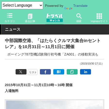
Powered by
Translate
トラベル Watch
旅の方法
空旅
空港
カテゴリ
過去記事
検索
Impressサイト
ニュース
中部国際空港、「はたらくクルマ大集合inセント
レア」を10月31日～11月1日に開催
ボーイング787型機試験飛行初号機「ZA001」の移動実演も
（2015/10/30 17:11）
リスト
2015年10月31日～11月1日10時～16時 開催
入場無料