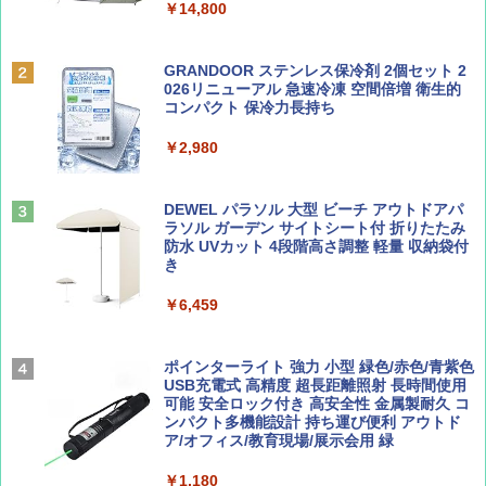
&ハイキング カーキ PATC-150(KH)
￥14,800
￥6,832
Coyote No.89 特集 星野道夫 夢見る旅
A09 地球の歩き方 イタリア 2026～2027 地
GRANDOOR ステンレス保冷剤 2個セット 2
球の歩き方A ヨーロッパ
026リニューアル 急速冷凍 空間倍増 衛生的
PYKES PEAK (パイクスピーク) 着替えテン
コンパクト 保冷力長持ち
￥1,540
ト プライバシー テント 【中が透けない】 1
￥2,479
人用 折りたたみ 防災グッズ 災害用トイレ ビ
￥2,980
ーチ ピクニック ポップアップテント 携帯 簡
易 トイレテント (オリーブ)
山と溪谷 2026年8月号「南アルプス大全」
A26 地球の歩き方 チェコ ポーランド スロヴ
DEWEL パラソル 大型 ビーチ アウトドアパ
￥-
ァキア 2026～2027 地球の歩き方A ヨーロッ
ラソル ガーデン サイトシート付 折りたたみ
パ
￥1,540
防水 UVカット 4段階高さ調整 軽量 収納袋付
き
￥2,277
ENDLESS BASE 《めざましテレビで紹介》
テント ワンタッチ RENEW 幅200 2-3人用 43
￥6,459
500002(89147)
AIRLINE（エアライン）2026年9月号【特
地球の歩き方 スター・ウォーズ
集】ボーイング110周年を祝して！
￥5,499
ポインターライト 強力 小型 緑色/赤色/青紫色
￥2,695
USB充電式 高精度 超長距離照射 長時間使用
￥1,760
可能 安全ロック付き 高安全性 金属製耐久 コ
[キャンパーズコレクション 山善] 傘みたいに
ンパクト多機能設計 持ち運び便利 アウトド
広げるだけ パッとサッとテント ブラックコ
ア/オフィス/教育現場/展示会用 緑
ーティング フルクローズ メッシュ 3-4人用
簡単設置 ポップアップテント エクルベージ
BE-PAL(ビ-パル) 2026年 9 月号【特別付録:
新しい日本地理 地図・統計・移動から読み
￥1,180