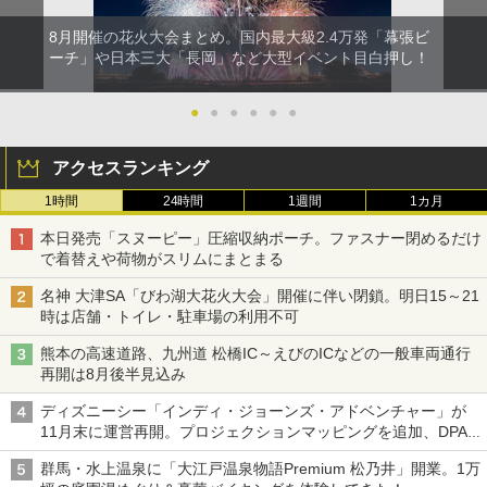
8月開催の花火大会まとめ。国内最大級2.4万発「幕張ビ
ーチ」や日本三大「長岡」など大型イベント目白押し！
●
●
●
●
●
●
アクセスランキング
1時間
24時間
1週間
1カ月
本日発売「スヌーピー」圧縮収納ポーチ。ファスナー閉めるだけ
で着替えや荷物がスリムにまとまる
名神 大津SA「びわ湖大花火大会」開催に伴い閉鎖。明日15～21
時は店舗・トイレ・駐車場の利用不可
熊本の高速道路、九州道 松橋IC～えびのICなどの一般車両通行
再開は8月後半見込み
ディズニーシー「インディ・ジョーンズ・アドベンチャー」が
11月末に運営再開。プロジェクションマッピングを追加、DPA
は1500円
群馬・水上温泉に「大江戸温泉物語Premium 松乃井」開業。1万