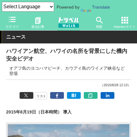
Powered by
Translate
トラベル Watch
企業・政府・官庁
海外エアライン
カテゴリ
過去記事
検索
Impressサイト
ニュース
ハワイアン航空、ハワイの名所を背景にした機内
安全ビデオ
オアフ島のヨコハマビーチ、カウアイ島のワイメア峡谷など
登場
（2015/8/28 12:13）
リスト
2015年8月19日（日本時間） 導入