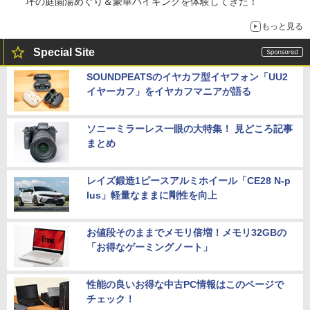
坪の庭園湯めぐり＆豪華バイキングを体験してきた！
もっと見る
Special Site
SOUNDPEATSのイヤカフ型イヤフォン「UU2
イヤーカフ」をイヤカフマニアが語る
ソニーミラーレス一眼の大特集！ 見どころ記事
まとめ
レイズ鍛造1ピースアルミホイール「CE28 N-p
lus」軽量なままに剛性を向上
お値段そのままでメモリ倍増！メモリ32GBの
「お得なゲーミングノート」
性能の良いお得な中古PC情報はこのページで
チェック！