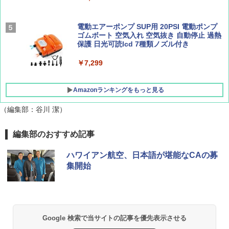
ュ(BC仕様) PATC-150B(EB)
SOTO ミニマル"旅"財布 ランダム2種】
解く (講談社現代新書)
￥8,991
￥1,500
￥1,540
電動エアーポンプ SUP用 20PSI 電動ポンプ
ゴムボート 空気入れ 空気抜き 自動停止 過熱
保護 日光可読lcd 7種類ノズル付き
Coleman(コールマン) ツーリングドーム/LD
X 2人用 3人用 キャンプ アウトドア フェス
￥7,299
収納 コンパクト 簡単設営 カンガルーテント
ソロキャンプ ソロテント
Amazonランキングをもっと見る
￥20,718
（編集部：谷川 潔）
編集部のおすすめ記事
ハワイアン航空、日本語が堪能なCAの募
集開始
Google 検索で当サイトの記事を優先表示させる