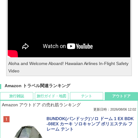
Aloha and Welcome Aboard! Hawaiian Airlines In-Flight Safety
Video
Amazon トラベル関連ランキング
旅行雑誌
旅行ガイド・地図
テント
アウトドア
Amazon アウトドア の売れ筋ランキング
更新日時：2026/08/06 12:02
ディズニーファン ２０２６年 ９月号 [雑
D40 地球の歩き方 チェンマイ タイ北部の魅
[キャンパーズコレクション 山善] ポップアッ
BUNDOK(バンドック)ソロ ドーム 1 EX BDK
誌] (ＤＩＳＮＥＹ ＦＡＮ)
力的な町 2026～2027 地球の歩き方D アジア
プテント 傘みたいに広げて畳める パッとサ
-08EX カーキ ソロキャンプ ポリエステル フ
ッとサンシェード キューブ フルクローズ メ
レーム テント
ッシュ 簡単設置 ワンタッチテント キャンプ
￥713
￥2,079