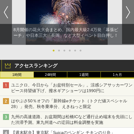
8月開催の花火大会まとめ。国内最大級2.4万発「幕張ビ
ーチ」や日本三大「長岡」など大型イベント目白押し！
●
●
●
●
●
●
アクセスランキング
1時間
24時間
1週間
1カ月
ユニクロ、今日から「お盆特別セール」。涼感シアサッカーワン
ピース待望値下げ、撥水ギアショーツは1990円に
はやぶさ50％オフの「新幹線eチケット（トクだ値スペシャル
28）」発売。秋冬乗車分、えきねっと限定
九州の高速道路、お盆期間は松橋ICなど通行止め端末を先頭にし
た渋滞予測。東九州道への迂回は料金調整を実施
【週末駅弁】東京駅「Suicaのペンギン チキンのり弁」