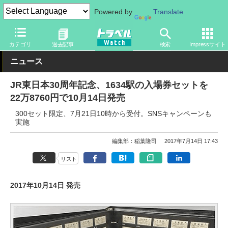
Powered by
Translate
トラベル Watch
企業・政府・官庁
鉄道
JR
カテゴリ
過去記事
検索
Impressサイト
ニュース
JR東日本30周年記念、1634駅の入場券セットを
22万8760円で10月14日発売
300セット限定、7月21日10時から受付。SNSキャンペーンも
実施
編集部：稲葉隆司
2017年7月14日 17:43
リスト
2017年10月14日 発売