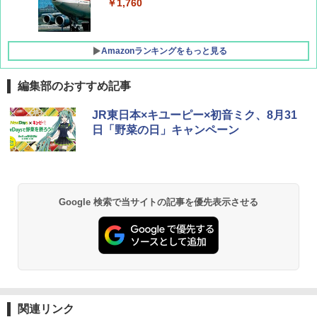
￥1,760
Amazonランキングをもっと見る
編集部のおすすめ記事
D40 地球の歩き方 チェンマイ タイ北部の魅
[キャンパーズコレクション 山善] ポップアッ
GRANDOOR ステンレス保冷剤 2個セット 2
JR東日本×キユーピー×初音ミク、8月31
力的な町 2026～2027 地球の歩き方D アジア
プテント 傘みたいに広げて畳める パッとサ
026リニューアル 急速冷凍 空間倍増 衛生的
日「野菜の日」キャンペーン
ッとサンシェード キューブ フルクローズ メ
コンパクト 保冷力長持ち
ッシュ 簡単設置 ワンタッチテント キャンプ
￥2,079
&ハイキング カーキ PATC-150(KH)
￥2,980
￥6,830
地球の歩き方 スター・ウォーズ
BUNDOK(バンドック)ソロ ドーム 1 EX BDK
Google 検索で当サイトの記事を優先表示させる
-08EX カーキ ソロキャンプ ポリエステル フ
PYKES PEAK (パイクスピーク) 着替えテン
レーム ドーム型 テント
￥2,695
ト プライバシー テント 【中が透けない】 1
人用 折りたたみ 防災グッズ 災害用トイレ ビ
￥14,800
ーチ ピクニック ポップアップテント 携帯 簡
易 トイレテント (ブラック)
僕が見た未来【完全版】
DEWEL パラソル 大型 ビーチ アウトドアパ
￥4,980
ラソル ガーデン サイトシート付 折りたたみ
関連リンク
￥0
防水 UVカット 4段階高さ調整 軽量 収納袋付