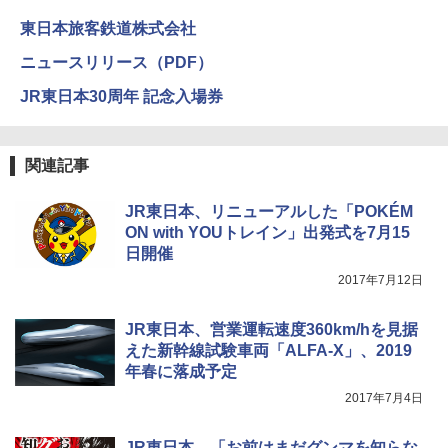
き
東日本旅客鉄道株式会社
ENDLESS BASE 《めざましテレビで紹介》
テント ワンタッチ RENEW 幅200 2-3人用 43
￥6,459
ニュースリリース（PDF）
500002(88859)
A09 地球の歩き方 イタリア 2026～2027 地
JR東日本30周年 記念入場券
球の歩き方A ヨーロッパ
￥5,999
熊撃退スプレー 熊よけスプレー 熊スプレー
【日本企業販売】超強力クマ対策スプレー 30
￥2,479
0ml（連続噴射30秒）110ml（連続噴射15
[キャンパーズコレクション 山善] 傘みたいに
秒）射程5～10m 安全ロック搭載 携帯収納袋
関連記事
広げるだけ パッとサッとテント ブラックコ
付き ヒグマ・イノシシ対策 自治体・教育機
ーティング フルクローズ メッシュ 3-4人用
関の購入実績 登山・キャンプ・アウトドア・
簡単設置 ポップアップテント エクルベージ
防災用品 長期保存可能 緊急時用 日本国内発
A26 地球の歩き方 チェコ ポーランド スロヴ
JR東日本、リニューアルした「POKÉM
ュ(BC仕様) PATC-150B(EB)
送
ァキア 2026～2027 地球の歩き方A ヨーロッ
ON with YOUトレイン」出発式を7月15
パ
日開催
￥9,990
￥3,680
￥2,277
2017年7月12日
[キャンパーズコレクション 山善] 傘みたいに
着替えテント トイレテント 透けない【換気
JR東日本、営業運転速度360km/hを見据
広げるだけ パッとサッとテント キューブワ
通気窓付き】収納袋付き UVカット 防水 防災
えた新幹線試験車両「ALFA-X」、2019
イド ブラックコーティング フルクローズ メ
コンパクト iimono117 (ブルー)
ッシュ 4人用 簡単設置 ポップアップテント P
年春に落成予定
ATCW-150B エクルベージュ
￥3,080
2017年7月4日
￥-
JR東日本、「お前はまだグンマを知らな