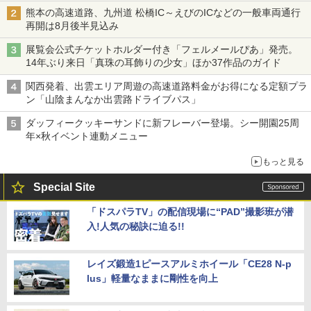
は1500円
熊本の高速道路、九州道 松橋IC～えびのICなどの一般車両通行
再開は8月後半見込み
展覧会公式チケットホルダー付き「フェルメールぴあ」発売。
14年ぶり来日「真珠の耳飾りの少女」ほか37作品のガイド
関西発着、出雲エリア周遊の高速道路料金がお得になる定額プラ
ン「山陰まんなか出雲路ドライブパス」
ダッフィークッキーサンドに新フレーバー登場。シー開園25周
年×秋イベント連動メニュー
もっと見る
Special Site
「ドスパラTV」の配信現場に“PAD”撮影班が潜
入!人気の秘訣に迫る!!
レイズ鍛造1ピースアルミホイール「CE28 N-p
lus」軽量なままに剛性を向上