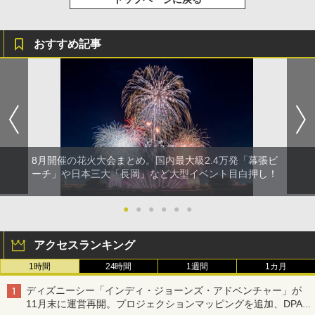
おすすめ記事
8月開催の花火大会まとめ。国内最大級2.4万発「幕張ビ
ーチ」や日本三大「長岡」など大型イベント目白押し！
●
●
●
●
●
●
アクセスランキング
1時間
24時間
1週間
1カ月
ディズニーシー「インディ・ジョーンズ・アドベンチャー」が
11月末に運営再開。プロジェクションマッピングを追加、DPA