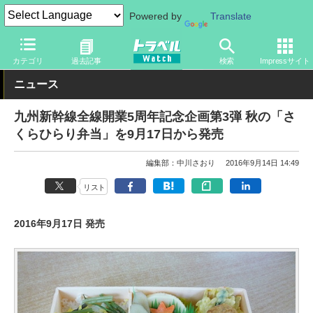
Powered by
Translate
トラベル Watch
地域
国内旅行
九州
カテゴリ
過去記事
検索
Impressサイト
ニュース
九州新幹線全線開業5周年記念企画第3弾 秋の「さ
くらひらり弁当」を9月17日から発売
編集部：中川さおり
2016年9月14日 14:49
リスト
2016年9月17日 発売