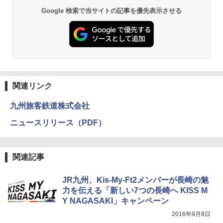
A09 地球の歩き方 イタリア 2026～2027 地
ポインターライト 強力 小型 緑色/赤色/青紫色
Google 検索で当サイトの記事を優先表示させる
球の歩き方A ヨーロッパ
USB充電式 高精度 超長距離照射 長時間使用
PYKES PEAK (パイクスピーク) 着替えテン
可能 安全ロック付き 高安全性 金属製耐久 コ
ト プライバシー テント 【中が透けない】 1
ンパクト多機能設計 持ち運び便利 アウトド
￥2,479
人用 折りたたみ 防災グッズ 災害用トイレ ビ
ア/オフィス/教育現場/展示会用 緑
ーチ ピクニック ポップアップテント 携帯 簡
易 トイレテント (オリーブ)
￥1,180
A26 地球の歩き方 チェコ ポーランド スロヴ
￥-
ァキア 2026～2027 地球の歩き方A ヨーロッ
関連リンク
パ
DEWEL パラソル 大型 ビーチ アウトドアパ
ラソル ガーデン サイトシート付 折りたたみ
九州旅客鉄道株式会社
￥2,277
ENDLESS BASE 《めざましテレビで紹介》
防水 UVカット 4段階高さ調整 軽量 収納袋付
テント ワンタッチ RENEW 幅200 2-3人用 43
き
ニュースリリース（PDF）
500002(89232)
￥6,459
地球の歩き方 スター・ウォーズ
￥5,499
￥2,695
関連記事
熊撃退スプレー 熊よけスプレー 熊スプレー
[キャンパーズコレクション 山善] 傘みたいに
【日本企業販売】超強力クマ対策スプレー 30
広げるだけ パッとサッとテント ブラックコ
0ml（連続噴射30秒）110ml（連続噴射15
JR九州、Kis-My-Ft2メンバーが長崎の魅
ーティング フルクローズ メッシュ 3-4人用
秒）射程5～10m 安全ロック搭載 携帯収納袋
力を伝える「新しい7つの長崎へ KISS M
簡単設置 ポップアップテント エクルベージ
付き ヒグマ・イノシシ対策 自治体・教育機
新しい日本地理 地図・統計・移動から読み
Y NAGASAKI」キャンペーン
ュ(BC仕様) PATC-150B(EB)
関の購入実績 登山・キャンプ・アウトドア・
解く (講談社現代新書)
防災用品 長期保存可能 緊急時用 日本国内発
2016年9月8日
送
￥8,991