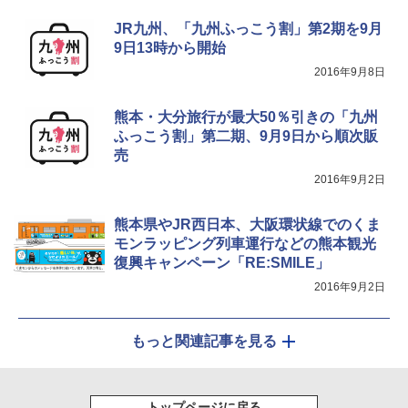
￥1,540
JR九州、「九州ふっこう割」第2期を9月
￥3,680
9日13時から開始
Coleman(コールマン) ツーリングドーム/LD
X 2人用 3人用 キャンプ アウトドア フェス
2016年9月8日
収納 コンパクト 簡単設営 カンガルーテント
ソーラー LED ランタン Type-C 充電式 ソー
ソロキャンプ ソロテント
ラーランタン IP65防水 キャンプ用品 防災グ
ッズ 6種類のライトモード 防災 吊り下げ 折
熊本・大分旅行が最大50％引きの「九州
り畳み式 キャンプソーラーライト防災 停電
￥20,718
ふっこう割」第二期、9月9日から順次販
節電対策 超高輝度 日本語取扱説明書付き
売
￥2,849
2016年9月2日
熊本県やJR西日本、大阪環状線でのくま
モンラッピング列車運行などの熊本観光
復興キャンペーン「RE:SMILE」
2016年9月2日
もっと関連記事を見る
トップページに戻る