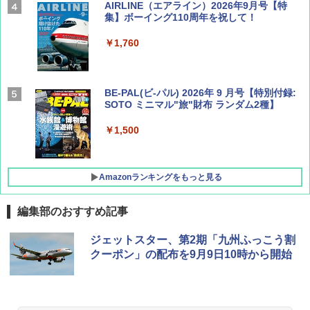
AIRLINE（エアライン）2026年9月号【特
集】ボーイング110周年を祝して！
￥1,760
BE-PAL(ビ-パル) 2026年 9 月号【特別付録:
SOTO ミニマル"旅"財布 ランダム2種】
￥1,500
Amazonランキングをもっと見る
編集部のおすすめ記事
D40 地球の歩き方 チェンマイ タイ北部の魅
[キャンパーズコレクション 山善] ポップアッ
GRANDOOR ステンレス保冷剤 2個セット 2
ジェットスター、第2期「九州ふっこう割
力的な町 2026～2027 地球の歩き方D アジア
プテント 傘みたいに広げて畳める パッとサ
026リニューアル 急速冷凍 空間倍増 衛生的
クーポン」の配布を9月9日10時から開始
ッとサンシェード キューブ フルクローズ メ
コンパクト 保冷力長持ち
ッシュ 簡単設置 ワンタッチテント キャンプ
￥2,079
&ハイキング カーキ PATC-150(KH)
￥2,980
￥6,832