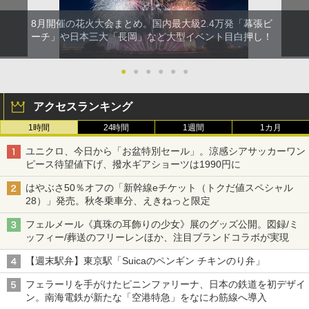
8月開催の花火大会まとめ。国内最大級2.4万発「幕張ビ
ーチ」や日本三大「長岡」など大型イベント目白押し！
●
●
●
●
●
●
アクセスランキング
1時間
24時間
1週間
1カ月
ユニクロ、今日から「お盆特別セール」。涼感シアサッカーワン
ピース待望値下げ、撥水ギアショーツは1990円に
はやぶさ50％オフの「新幹線eチケット（トクだ値スペシャル
28）」発売。秋冬乗車分、えきねっと限定
フェルメール《真珠の耳飾りの少女》展のグッズ公開。図録/ミ
ッフィー/葬送のフリーレンほか、注目ブランドコラボが実現
【週末駅弁】東京駅「Suicaのペンギン チキンのり弁」
フェラーリを手がけたピニンファリーナ、日本の鉄道を初デザイ
ン。南海電鉄が新たな「空港特急」をなにわ筋線へ導入