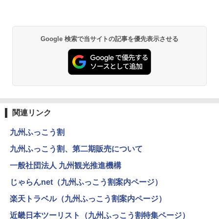
&ハイキング カーキ PATC-150(KH)
付き ヒグマ・イノシシ対策 自治体・教育機
関の購入実績 登山・キャンプ・アウトドア・
防災用品 長期保存可能 緊急時用 日本国内発
￥6,830
送
地球の歩き方 スター・ウォーズ
Google 検索で当サイトの記事を優先表示させる
￥3,680
PYKES PEAK (パイクスピーク) 着替えテン
￥2,695
ト プライバシー テント 【中が透けない】 1
人用 折りたたみ 防災グッズ 災害用トイレ ビ
ーチ ピクニック ポップアップテント 携帯 簡
GRANDOOR ステンレス保冷剤 2個セット 2
易 トイレテント (グレー)
026リニューアル 急速冷凍 空間倍増 衛生的
コンパクト 保冷力長持ち
A09 地球の歩き方 イタリア 2026～2027 地
￥4,980
球の歩き方A ヨーロッパ
￥2,980
関連リンク
￥2,479
ENDLESS BASE 《めざましテレビで紹介》
九州ふっこう割
テント ワンタッチ RENEW 幅200 2-3人用 43
BUNDOK(バンドック)ソロ ドーム 1 EX BDK
500002(88859)
-08EX カーキ ソロキャンプ ポリエステル フ
九州ふっこう割、第二期販売について
レーム ドーム型 テント
A26 地球の歩き方 チェコ ポーランド スロヴ
ァキア 2026～2027 地球の歩き方A ヨーロッ
￥5,999
一般社団法人 九州観光推進機構
パ
￥-
じゃらんnet（九州ふっこう割案内ページ）
￥2,277
[キャンパーズコレクション 山善] 傘みたいに
楽天トラベル（九州ふっこう割案内ページ）
広げるだけ パッとサッとテント ブラックコ
DEWEL パラソル 大型 ビーチ アウトドアパ
ーティング フルクローズ メッシュ 3-4人用
ラソル ガーデン サイトシート付 折りたたみ
近畿日本ツーリスト（九州ふっこう割特集ページ）
簡単設置 ポップアップテント エクルベージ
防水 UVカット 4段階高さ調整 軽量 収納袋付
新しい日本地理 地図・統計・移動から読み