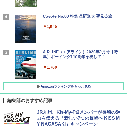
Coyote No.89 特集 星野道夫 夢見る旅
￥1,540
AIRLINE（エアライン）2026年9月号【特
集】ボーイング110周年を祝して！
￥1,760
Amazonランキングをもっと見る
編集部のおすすめ記事
D40 地球の歩き方 チェンマイ タイ北部の魅
[キャンパーズコレクション 山善] ポップアッ
熊撃退スプレー 熊よけスプレー 熊スプレー
JR九州、Kis-My-Ft2メンバーが長崎の魅
力的な町 2026～2027 地球の歩き方D アジア
プテント 傘みたいに広げて畳める パッとサ
【日本企業販売】超強力クマ対策スプレー 30
力を伝える「新しい7つの長崎へ KISS M
ッとサンシェード キューブ フルクローズ メ
0ml（連続噴射30秒）110ml（連続噴射15
Y NAGASAKI」キャンペーン
ッシュ 簡単設置 ワンタッチテント キャンプ
秒）射程5～10m 安全ロック搭載 携帯収納袋
￥2,079