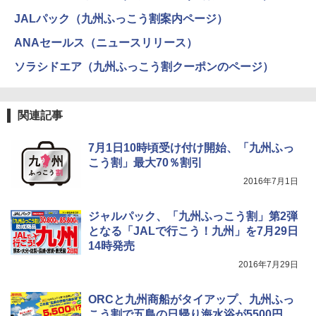
ュ(BC仕様) PATC-150B(EB)
き
解く (講談社現代新書)
JALパック（九州ふっこう割案内ページ）
￥9,990
￥6,459
￥1,540
ANAセールス（ニュースリリース）
ソラシドエア（九州ふっこう割クーポンのページ）
[キャンパーズコレクション 山善] 傘みたいに
ポインターライト 強力 小型 緑色/赤色/青紫色
広げるだけ パッとサッとテント キューブワ
USB充電式 高精度 超長距離照射 長時間使用
イド ブラックコーティング フルクローズ メ
可能 安全ロック付き 高安全性 金属製耐久 コ
ッシュ 4人用 簡単設置 ポップアップテント P
ンパクト多機能設計 持ち運び便利 アウトド
関連記事
ATCW-150B エクルベージュ
ア/オフィス/教育現場/展示会用 緑
7月1日10時頃受け付け開始、「九州ふっ
￥-
￥1,180
こう割」最大70％割引
2016年7月1日
ジャルパック、「九州ふっこう割」第2弾
となる「JALで行こう！九州」を7月29日
14時発売
2016年7月29日
ORCと九州商船がタイアップ、九州ふっ
こう割で五島の日帰り海水浴が5500円