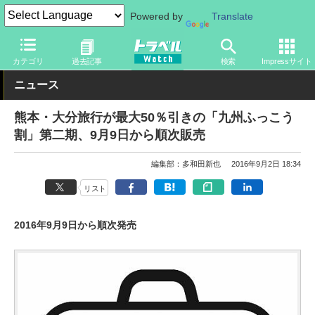
Powered by
Translate
トラベル Watch
地域
国内旅行
九州
カテゴリ
過去記事
検索
Impressサイト
ニュース
熊本・大分旅行が最大50％引きの「九州ふっこう
割」第二期、9月9日から順次販売
編集部：多和田新也
2016年9月2日 18:34
リスト
2016年9月9日から順次発売